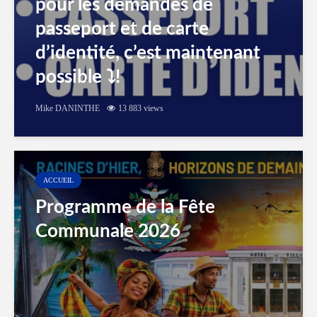
pour les demandes de
passeport et de carte
d’identité, c’est maintenant
possible ⤵️!
Mike DANINTHE
13 883 views
ACCUEIL
Programme de la Fête
Communale 2026