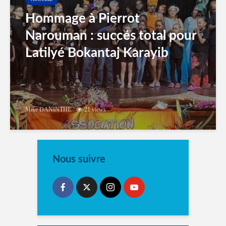
Hommage à Pierrot
Narouman : succés total pour
Latilyé Bokantaj Karayib
Mike DANINTHE
21 views
Nous suivre