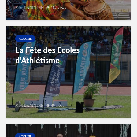
Mike DANINTHE
187 views
ACCUEIL
La Fête des Ecoles
d’Athlétisme
Mike DANINTHE
46 views
ACCUEIL