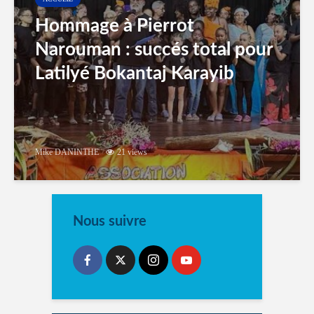
Hommage à Pierrot
Narouman : succés total pour
Latilyé Bokantaj Karayib
Mike DANINTHE
21 views
Nous suivre