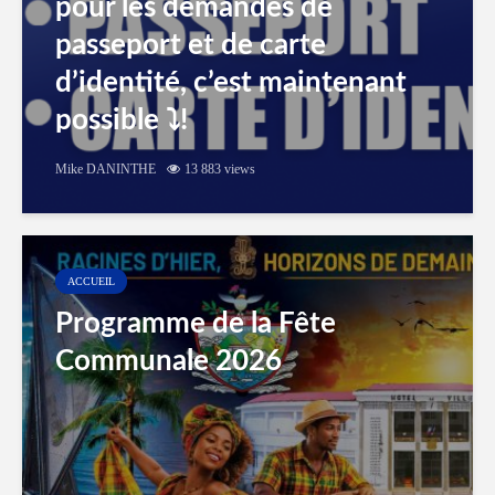
pour les demandes de
passeport et de carte
d’identité, c’est maintenant
possible ⤵️!
Mike DANINTHE
13 883 views
ACCUEIL
Programme de la Fête
Communale 2026