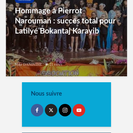
Hommage à Pierrot
Narouman : succés total pour
Latilyé Bokantaj Karayib
Mike DANINTHE
21 views
Nous suivre