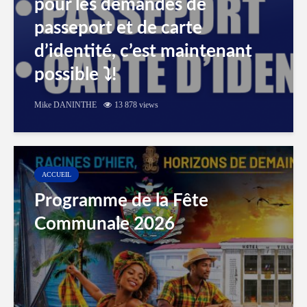
pour les demandes de
passeport et de carte
d’identité, c’est maintenant
possible ⤵️!
Mike DANINTHE
13 878 views
ACCUEIL
Programme de la Fête
Communale 2026