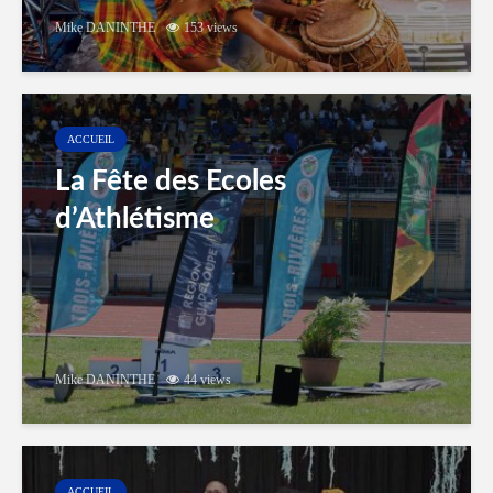
Mike DANINTHE
153 views
ACCUEIL
La Fête des Ecoles
d’Athlétisme
Mike DANINTHE
44 views
ACCUEIL