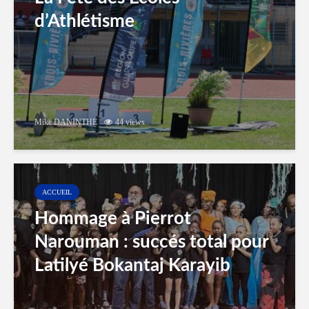
d’Athlétisme
Mike DANINTHE
44 views
ACCUEIL
Hommage à Pierrot
Narouman : succés total pour
Latilyé Bokantaj Karayib