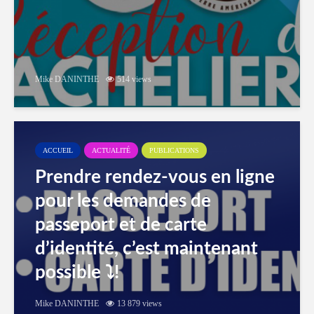
Mike DANINTHE
514 views
ACCUEIL
ACTUALITÉ
PUBLICATIONS
Prendre rendez-vous en ligne
pour les demandes de
passeport et de carte
d’identité, c’est maintenant
possible ⤵️!
Mike DANINTHE
13 879 views