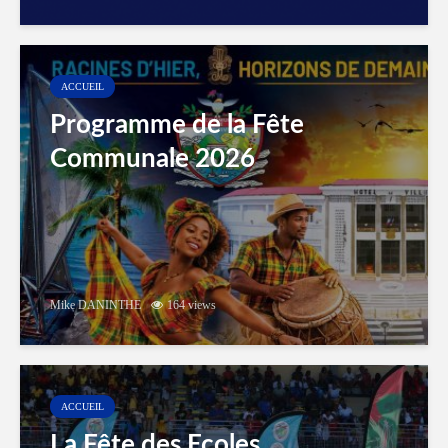
ACCUEIL
Programme de la Fête
Communale 2026
Mike DANINTHE
164 views
ACCUEIL
La Fête des Ecoles