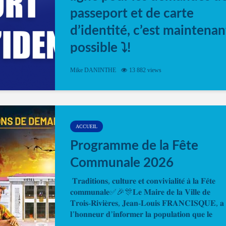
passeport et de carte
d’identité, c’est maintenan
possible ⤵️!
Désormais, il est possible de prendre rendez-vou
Mike DANINTHE
13 882 views
en ligne pour faire ou renouveler la carte d’identi
ou le passeport. Cela vous permettra de gagner d
temps. En quelques clics, votre rendez-vous en
ligne est...
ACCUEIL
Programme de la Fête
Communale 2026
𝐓𝐫𝐚𝐝𝐢𝐭𝐢𝐨𝐧𝐬, 𝐜𝐮𝐥𝐭𝐮𝐫𝐞 𝐞𝐭 𝐜𝐨𝐧𝐯𝐢𝐯𝐢𝐚𝐥𝐢𝐭𝐞́ 𝐚̀ 𝐥𝐚 𝐅𝐞̂𝐭𝐞
𝐜𝐨𝐦𝐦𝐮𝐧𝐚𝐥𝐞✅🎉🎊𝐋𝐞 𝐌𝐚𝐢𝐫𝐞 𝐝𝐞 𝐥𝐚 𝐕𝐢𝐥𝐥𝐞 𝐝𝐞
𝐓𝐫𝐨𝐢𝐬-𝐑𝐢𝐯𝐢𝐞̀𝐫𝐞𝐬, 𝐉𝐞𝐚𝐧-𝐋𝐨𝐮𝐢𝐬 𝐅𝐑𝐀𝐍𝐂𝐈𝐒𝐐𝐔𝐄, 𝐚
𝐥’𝐡𝐨𝐧𝐧𝐞𝐮𝐫 𝐝’𝐢𝐧𝐟𝐨𝐫𝐦𝐞𝐫 𝐥𝐚 𝐩𝐨𝐩𝐮𝐥𝐚𝐭𝐢𝐨𝐧 𝐪𝐮𝐞 𝐥𝐞
𝐩𝐫𝐨𝐠𝐫𝐚𝐦𝐦𝐞 𝐨𝐟𝐟𝐢𝐜𝐢𝐞𝐥 𝐝𝐞 𝐥𝐚 𝐅𝐞̂𝐭𝐞...