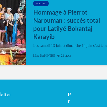
ACCUEIL
Hommage à Pierrot
Narouman : succés total
pour Latilyé Bokantaj
Karayib
Les samedi 13 juin et dimanche 14 juin s’est ten
le Gwan VAN Mené Nou Alé, un hommage
vibrant à Pierrot Narouman, organisé par
Mike DANINTHE
21 views
l’association Latilyé Bokantaj Karayib. Ce
spectacle de fin d’année, présenté à la salle...
etter
P
r