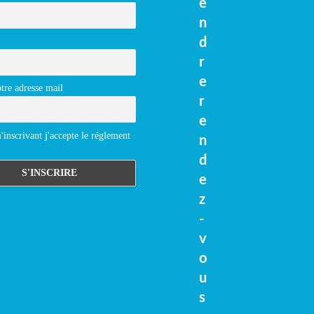
e
n
d
r
e
tre adresse mail
r
e
inscrivant j'accepte le réglement
n
d
e
z
-
v
o
u
s