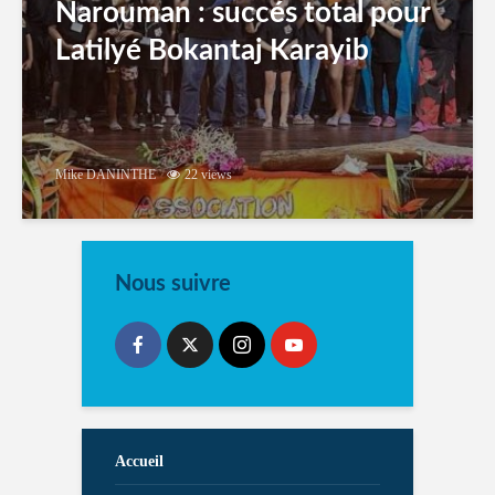
Narouman : succés total pour
Latilyé Bokantaj Karayib
Mike DANINTHE
22 views
Nous suivre
Accueil