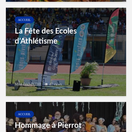
ACCUEIL
La Fête des Ecoles
d’Athlétisme
Mike DANINTHE
47 views
ACCUEIL
Hommage à Pierrot