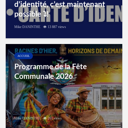
d’identité, c’est maintenant
possible ⤵️!
Mike DANINTHE
13 887 views
ACCUEIL
Programme de la Fête
Communale 2026
Mike DANINTHE
261 views