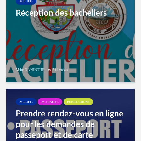
ACCUEIL
Réception des bacheliers
Mike DANINTHE
514 views
ACCUEIL
ACTUALITÉ
PUBLICATIONS
Prendre rendez-vous en ligne
pour les demandes de
passeport et de carte