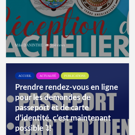
Mike DANINTHE
514 views
ACCUEIL
ACTUALITÉ
PUBLICATIONS
Prendre rendez-vous en ligne
pour les demandes de
passeport et de carte
d’identité, c’est maintenant
possible ⤵️!