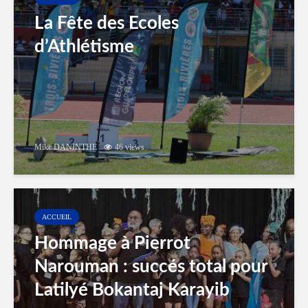
La Fête des Ecoles
d’Athlétisme
Mike DANINTHE
46 views
ACCUEIL
Hommage à Pierrot
Narouman : succés total pour
Latilyé Bokantaj Karayib