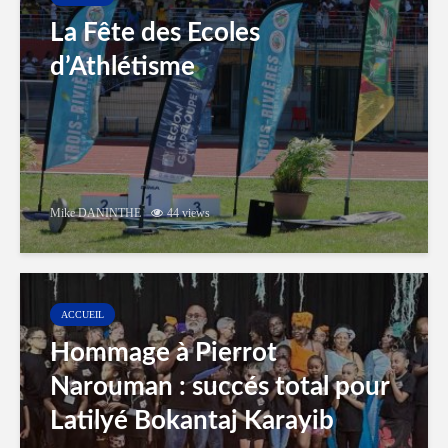
La Fête des Ecoles
d’Athlétisme
Mike DANINTHE
44 views
ACCUEIL
Hommage à Pierrot
Narouman : succés total pour
Latilyé Bokantaj Karayib