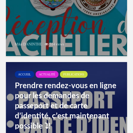
Mike DANINTHE
514 views
ACCUEIL
ACTUALITÉ
PUBLICATIONS
Prendre rendez-vous en ligne
pour les demandes de
passeport et de carte
d’identité, c’est maintenant
possible ⤵️!