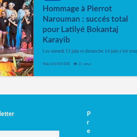
Hommage à Pierrot
Narouman : succés total
pour Latilyé Bokantaj
Karayib
Les samedi 13 juin et dimanche 14 juin s’est ten
le Gwan VAN Mené Nou Alé, un hommage
vibrant à Pierrot Narouman, organisé par
Mike DANINTHE
21 views
l’association Latilyé Bokantaj Karayib. Ce
spectacle de fin d’année, présenté à la salle...
etter
P
r
e