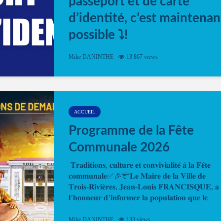
passeport et de carte
d’identité, c’est maintenan
possible ⤵️!
Désormais, il est possible de prendre rendez-vou
Mike DANINTHE
13 867 views
en ligne pour faire ou renouveler la carte d’identi
ou le passeport. Cela vous permettra de gagner d
temps. En quelques clics, votre rendez-vous en
ligne est...
ACCUEIL
Programme de la Fête
Communale 2026
𝐓𝐫𝐚𝐝𝐢𝐭𝐢𝐨𝐧𝐬, 𝐜𝐮𝐥𝐭𝐮𝐫𝐞 𝐞𝐭 𝐜𝐨𝐧𝐯𝐢𝐯𝐢𝐚𝐥𝐢𝐭𝐞́ 𝐚̀ 𝐥𝐚 𝐅𝐞̂𝐭𝐞
𝐜𝐨𝐦𝐦𝐮𝐧𝐚𝐥𝐞✅🎉🎊𝐋𝐞 𝐌𝐚𝐢𝐫𝐞 𝐝𝐞 𝐥𝐚 𝐕𝐢𝐥𝐥𝐞 𝐝𝐞
𝐓𝐫𝐨𝐢𝐬-𝐑𝐢𝐯𝐢𝐞̀𝐫𝐞𝐬, 𝐉𝐞𝐚𝐧-𝐋𝐨𝐮𝐢𝐬 𝐅𝐑𝐀𝐍𝐂𝐈𝐒𝐐𝐔𝐄, 𝐚
𝐥’𝐡𝐨𝐧𝐧𝐞𝐮𝐫 𝐝’𝐢𝐧𝐟𝐨𝐫𝐦𝐞𝐫 𝐥𝐚 𝐩𝐨𝐩𝐮𝐥𝐚𝐭𝐢𝐨𝐧 𝐪𝐮𝐞 𝐥𝐞
𝐩𝐫𝐨𝐠𝐫𝐚𝐦𝐦𝐞 𝐨𝐟𝐟𝐢𝐜𝐢𝐞𝐥 𝐝𝐞 𝐥𝐚 𝐅𝐞̂𝐭𝐞...
Mike DANINTHE
133 views