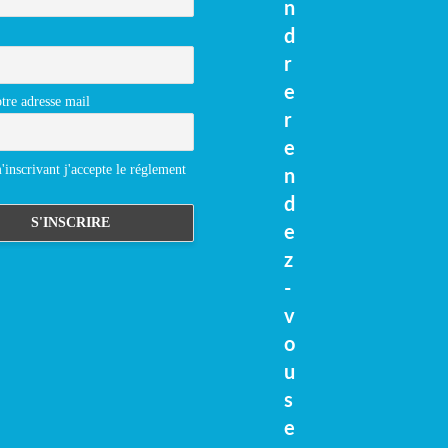
n
d
r
e
tre adresse mail
r
e
inscrivant j'accepte le réglement
n
d
e
z
-
v
o
u
s
e