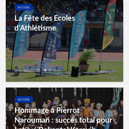
ACCUEIL
La Fête des Ecoles
d’Athlétisme
Mike DANINTHE
46 views
ACCUEIL
Hommage à Pierrot
Narouman : succés total pour