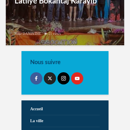
Latilyé Bokantaj Karayib
Mike DANINTHE
21 views
Nous suivre
Accueil
La ville