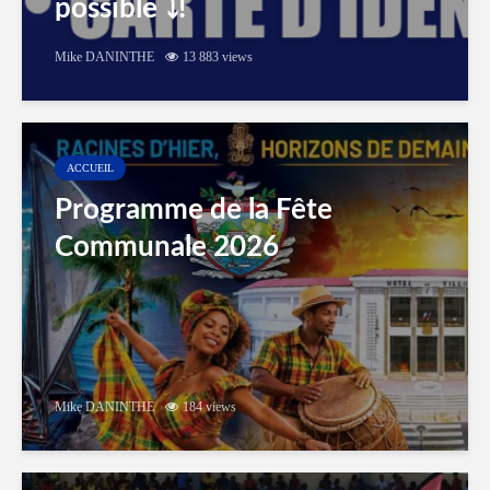
possible ⤵️!
Mike DANINTHE
13 883 views
ACCUEIL
Programme de la Fête
Communale 2026
Mike DANINTHE
184 views