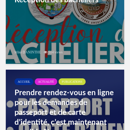
Réception des bacheliers
Mike DANINTHE
514 views
ACCUEIL
ACTUALITÉ
PUBLICATIONS
Prendre rendez-vous en ligne
pour les demandes de
passeport et de carte
d’identité, c’est maintenant