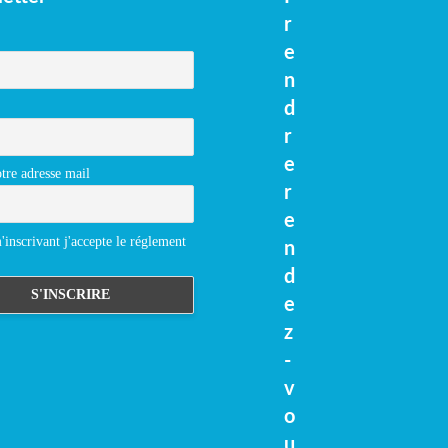
r
e
n
d
r
e
tre adresse mail
r
e
inscrivant j'accepte le réglement
n
d
e
z
-
v
o
u