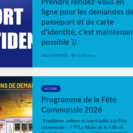
Prendre rendez-vous en
ligne pour les demandes d
passeport et de carte
d’identité, c’est maintenan
possible ⤵️!
Désormais, il est possible de prendre rendez-vou
Mike DANINTHE
13 878 views
en ligne pour faire ou renouveler la carte d’identi
ou le passeport. Cela vous permettra de gagner d
temps. En quelques clics, votre rendez-vous en
ligne est...
ACCUEIL
Programme de la Fête
Communale 2026
𝐓𝐫𝐚𝐝𝐢𝐭𝐢𝐨𝐧𝐬, 𝐜𝐮𝐥𝐭𝐮𝐫𝐞 𝐞𝐭 𝐜𝐨𝐧𝐯𝐢𝐯𝐢𝐚𝐥𝐢𝐭𝐞́ 𝐚̀ 𝐥𝐚 𝐅𝐞̂𝐭𝐞
𝐜𝐨𝐦𝐦𝐮𝐧𝐚𝐥𝐞✅🎉🎊𝐋𝐞 𝐌𝐚𝐢𝐫𝐞 𝐝𝐞 𝐥𝐚 𝐕𝐢𝐥𝐥𝐞 𝐝𝐞