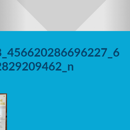
8_456620286696227_6
2829209462_n