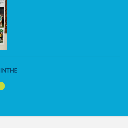
NINTHE
S