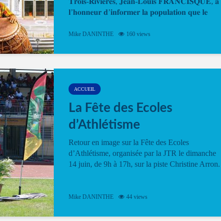
𝐓𝐫𝐨𝐢𝐬-𝐑𝐢𝐯𝐢𝐞̀𝐫𝐞𝐬, 𝐉𝐞𝐚𝐧-𝐋𝐨𝐮𝐢𝐬 𝐅𝐑𝐀𝐍𝐂𝐈𝐒𝐐𝐔𝐄, 𝐚
𝐥’𝐡𝐨𝐧𝐧𝐞𝐮𝐫 𝐝’𝐢𝐧𝐟𝐨𝐫𝐦𝐞𝐫 𝐥𝐚 𝐩𝐨𝐩𝐮𝐥𝐚𝐭𝐢𝐨𝐧 𝐪𝐮𝐞 𝐥𝐞
𝐩𝐫𝐨𝐠𝐫𝐚𝐦𝐦𝐞 𝐨𝐟𝐟𝐢𝐜𝐢𝐞𝐥 𝐝𝐞 𝐥𝐚 𝐅𝐞̂𝐭𝐞...
Mike DANINTHE
160 views
ACCUEIL
La Fête des Ecoles
d’Athlétisme
Retour en image sur la Fête des Ecoles
d’Athlétisme, organisée par la JTR le dimanche
14 juin, de 9h à 17h, sur la piste Christine Arron.
Mike DANINTHE
44 views