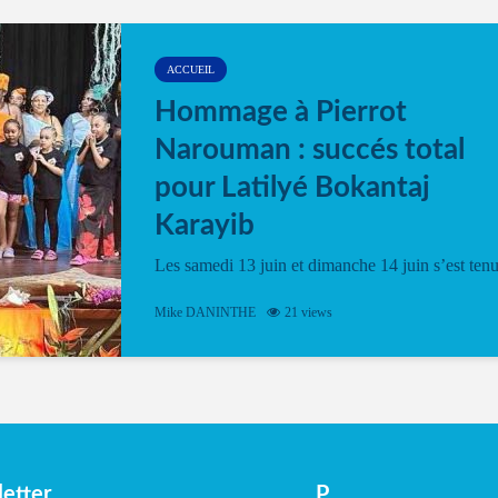
ACCUEIL
Hommage à Pierrot
Narouman : succés total
pour Latilyé Bokantaj
Karayib
Les samedi 13 juin et dimanche 14 juin s’est ten
le Gwan VAN Mené Nou Alé, un hommage
vibrant à Pierrot Narouman, organisé par
Mike DANINTHE
21 views
l’association Latilyé Bokantaj Karayib. Ce
spectacle de fin d’année, présenté à la salle...
etter
P