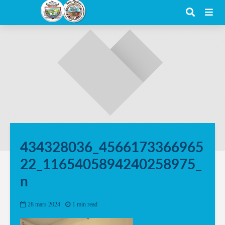
434328036_4566173366965
22_1165405894240258975_
n
28 mars 2024
1 min read