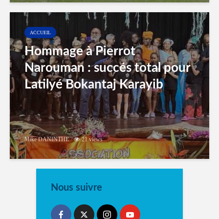
ACCUEIL
Hommage à Pierrot
Narouman : succés total pour
Latilyé Bokantaj Karayib
Mike DANINTHE
21 views
Nous suivre