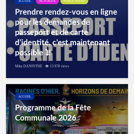
ACCUEIL
ACTUALITÉ
PUBLICATIONS
Prendre rendez-vous en ligne
pour les demandes de
passeport et de carte
d’identité, c’est maintenant
possible ⤵️!
Mike DANINTHE
13 878 views
ACCUEIL
Programme de la Fête
Communale 2026