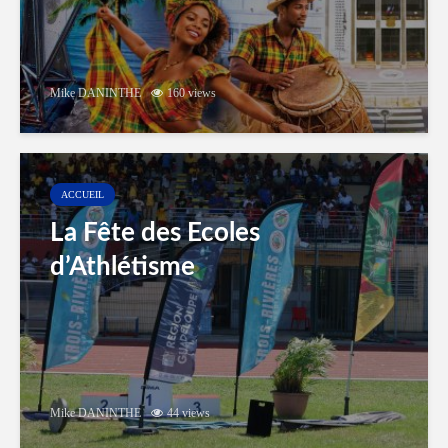
Mike DANINTHE
160 views
ACCUEIL
La Fête des Ecoles
d’Athlétisme
Mike DANINTHE
44 views