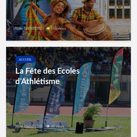
Mike DANINTHE
166 views
ACCUEIL
La Fête des Ecoles
d’Athlétisme
Mike DANINTHE
46 views