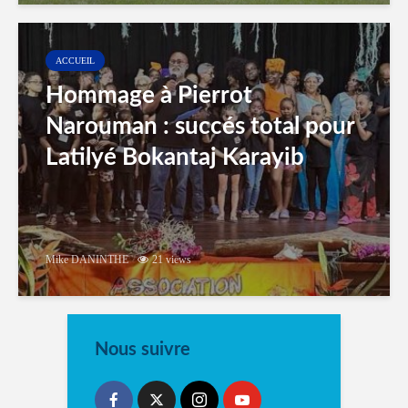
ACCUEIL
Hommage à Pierrot
Narouman : succés total pour
Latilyé Bokantaj Karayib
Mike DANINTHE
21 views
Nous suivre