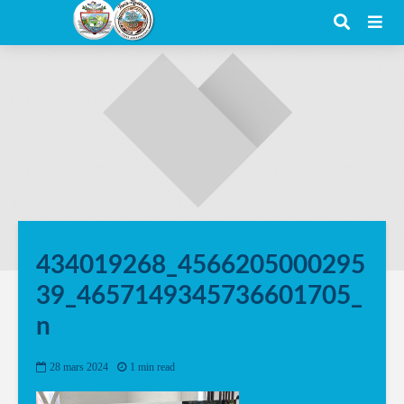
434019268_4566205000295
39_4657149345736601705_
n
28 mars 2024
1 min read