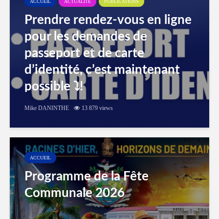
ACCUEIL
ACTUALITÉ
PUBLICATIONS
Prendre rendez-vous en ligne
pour les demandes de
passeport et de carte
d’identité, c’est maintenant
possible ⤵️!
Mike DANINTHE
13 879 views
ACCUEIL
Programme de la Fête
Communale 2026