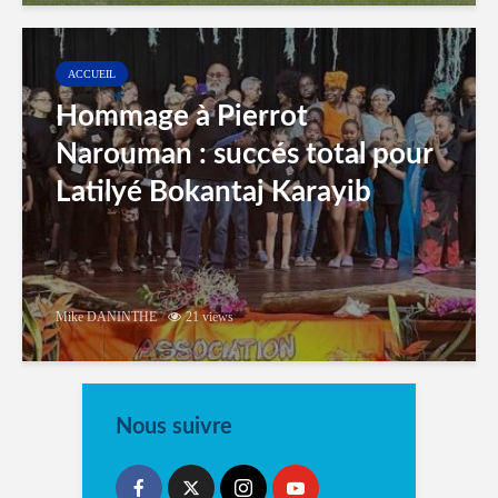
ACCUEIL
Hommage à Pierrot
Narouman : succés total pour
Latilyé Bokantaj Karayib
Mike DANINTHE
21 views
Nous suivre