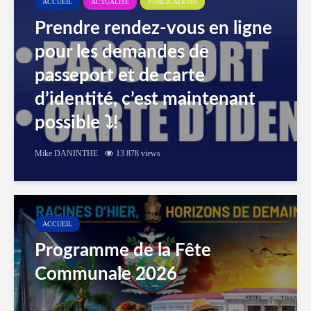
ACCUEIL
ACTUALITÉ
PUBLICATIONS
Prendre rendez-vous en ligne
pour les demandes de
passeport et de carte
d’identité, c’est maintenant
possible ⤵️!
Mike DANINTHE
13 878 views
ACCUEIL
Programme de la Fête
Communale 2026