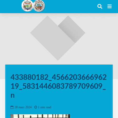
433880182_4566203666962
19_5831446083789709609_
n
28 mars 2024
1 min read