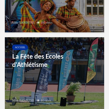
Mike DANINTHE
160 views
ACCUEIL
La Fête des Ecoles
d’Athlétisme
Mike DANINTHE
44 views