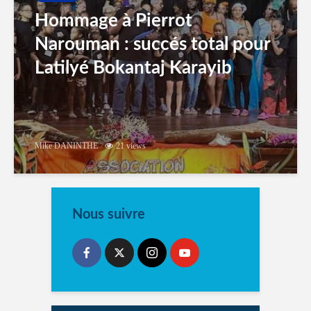
Hommage à Pierrot
Narouman : succés total pour
Latilyé Bokantaj Karayib
Mike DANINTHE
21 views
Nous suivre