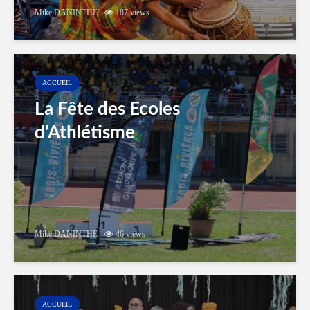
Mike DANINTHE
187 views
ACCUEIL
La Fête des Ecoles
d’Athlétisme
Mike DANINTHE
46 views
ACCUEIL