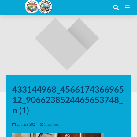
433144968_4566174366965
12_9066238524465653748_
n (1)
28 mars 2024
1 min read