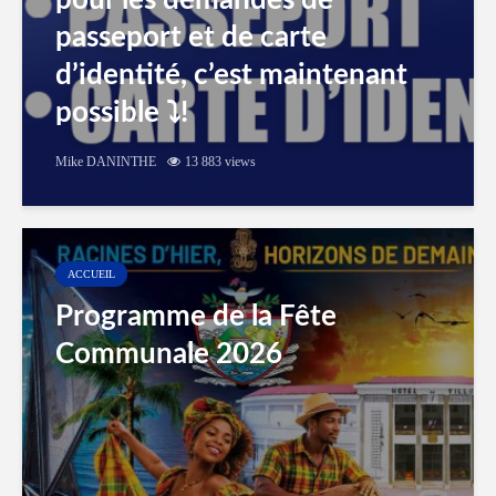
pour les demandes de
passeport et de carte
d’identité, c’est maintenant
possible ⤵️!
Mike DANINTHE
13 883 views
ACCUEIL
Programme de la Fête
Communale 2026