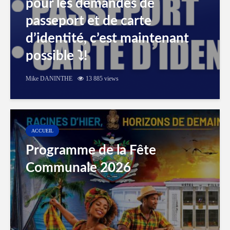
pour les demandes de
passeport et de carte
d’identité, c’est maintenant
possible ⤵️!
Mike DANINTHE
13 885 views
ACCUEIL
Programme de la Fête
Communale 2026