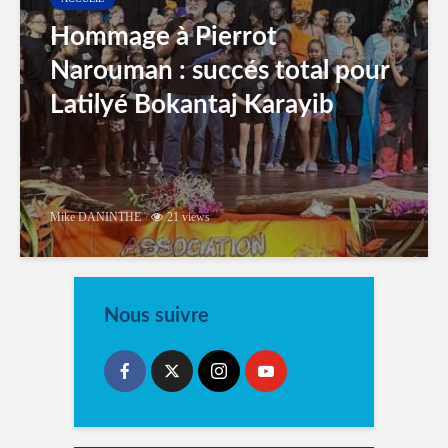
Hommage à Pierrot
Narouman : succés total pour
Latilyé Bokantaj Karayib
Mike DANINTHE
21 views
Nous suivre