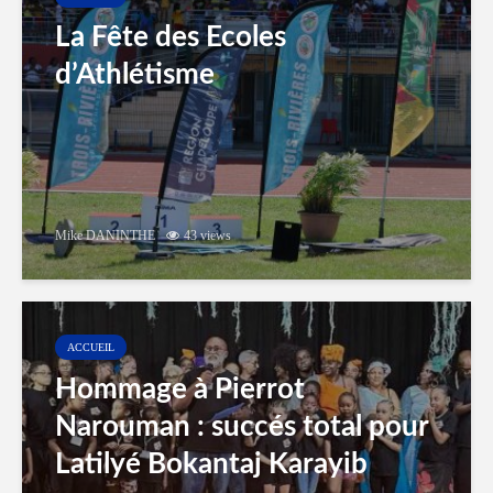
La Fête des Ecoles
d’Athlétisme
Mike DANINTHE
43 views
ACCUEIL
Hommage à Pierrot
Narouman : succés total pour
Latilyé Bokantaj Karayib