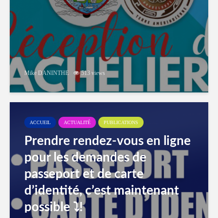
Mike DANINTHE
513 views
ACCUEIL
ACTUALITÉ
PUBLICATIONS
Prendre rendez-vous en ligne
pour les demandes de
passeport et de carte
d’identité, c’est maintenant
possible ⤵️!