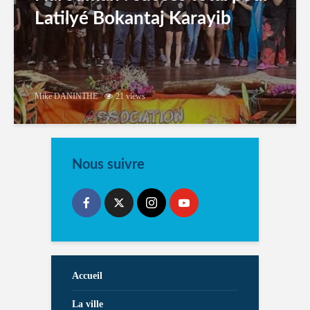
Latilyé Bokantaj Karayib
Mike DANINTHE
21 views
Nous suivre
Accueil
La ville