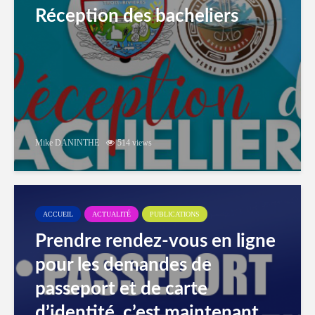
Réception des bacheliers
Mike DANINTHE
514 views
ACCUEIL
ACTUALITÉ
PUBLICATIONS
Prendre rendez-vous en ligne
pour les demandes de
passeport et de carte
d’identité, c’est maintenant