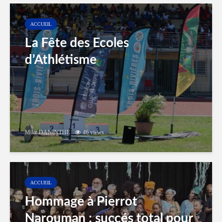
ACCUEIL
La Fête des Ecoles
d’Athlétisme
Mike DANINTHE
46 views
ACCUEIL
Hommage à Pierrot
Narouman : succés total pour