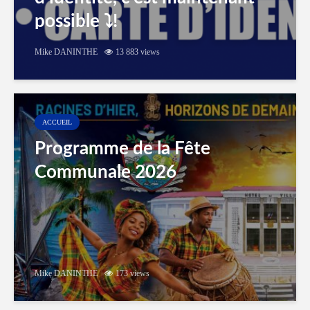
possible ⤵️!
Mike DANINTHE
13 883 views
ACCUEIL
Programme de la Fête
Communale 2026
Mike DANINTHE
173 views