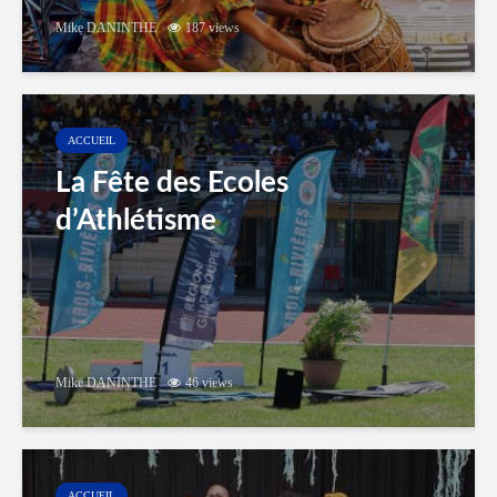
Mike DANINTHE
187 views
ACCUEIL
La Fête des Ecoles
d’Athlétisme
Mike DANINTHE
46 views
ACCUEIL