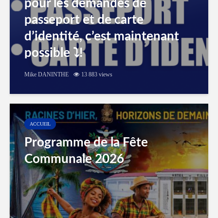
pour les demandes de
passeport et de carte
d’identité, c’est maintenant
possible ⤵️!
Mike DANINTHE
13 883 views
ACCUEIL
Programme de la Fête
Communale 2026