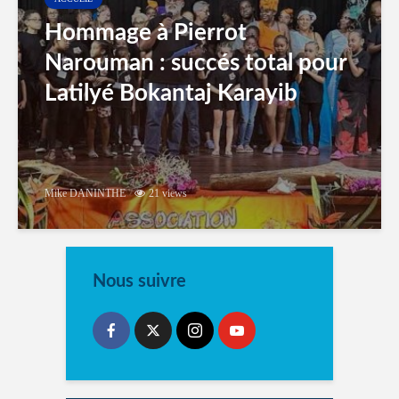
Hommage à Pierrot
Narouman : succés total pour
Latilyé Bokantaj Karayib
Mike DANINTHE
21 views
Nous suivre