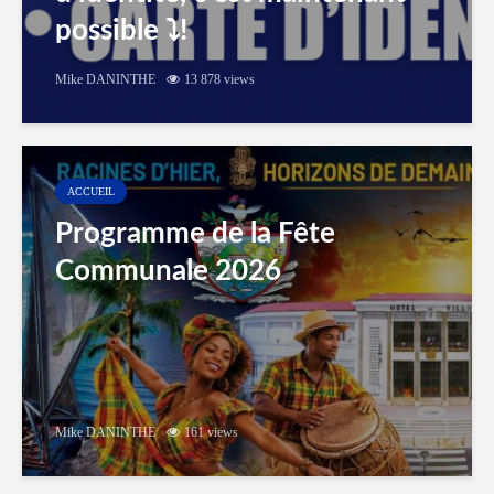
possible ⤵️!
Mike DANINTHE
13 878 views
ACCUEIL
Programme de la Fête
Communale 2026
Mike DANINTHE
161 views