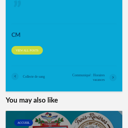
CM
VIEW ALL POSTS
Communiqué : Horaires
Collecte de sang
vacances
You may also like
ACCUEIL