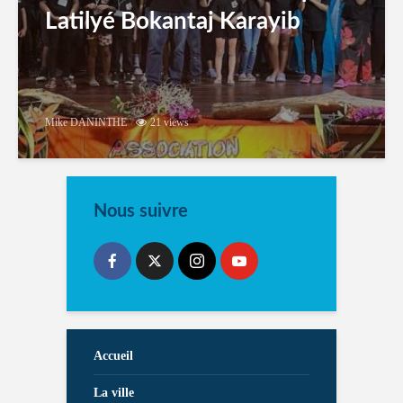
Latilyé Bokantaj Karayib
Mike DANINTHE
21 views
Nous suivre
Accueil
La ville