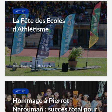
ACCUEIL
La Fête des Ecoles
d’Athlétisme
Mike DANINTHE
44 views
ACCUEIL
Hommage à Pierrot
Narouman : succés total pour