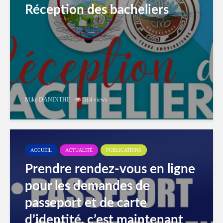
Réception des bacheliers
Mike DANINTHE
514 views
ACCUEIL
ACTUALITÉ
PUBLICATIONS
Prendre rendez-vous en ligne
pour les demandes de
passeport et de carte
d’identité, c’est maintenant