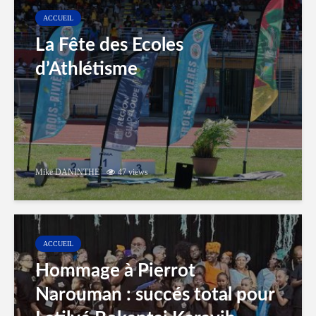
ACCUEIL
La Fête des Ecoles
d’Athlétisme
Mike DANINTHE
47 views
ACCUEIL
Hommage à Pierrot
Narouman : succés total pour