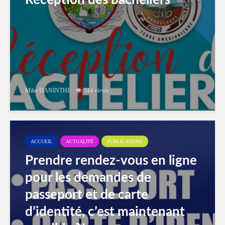
Réception des bacheliers
Mike DANINTHE
514 views
ACCUEIL
ACTUALITÉ
PUBLICATIONS
Prendre rendez-vous en ligne
pour les demandes de
passeport et de carte
d’identité, c’est maintenant