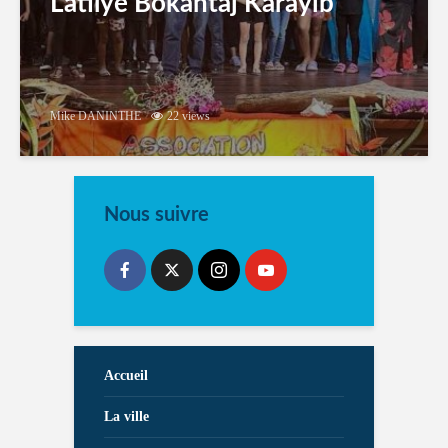
Latilyé Bokantaj Karayib
Mike DANINTHE
22 views
Nous suivre
Accueil
La ville