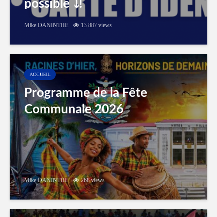
possible ⤵️!
Mike DANINTHE
13 887 views
ACCUEIL
Programme de la Fête
Communale 2026
Mike DANINTHE
268 views