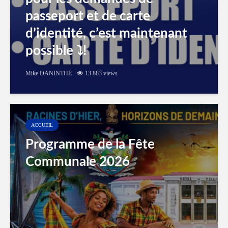
passeport et de carte
d’identité, c’est maintenant
possible ⤵️!
Mike DANINTHE
13 883 views
ACCUEIL
Programme de la Fête
Communale 2026