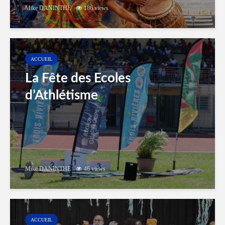
Mike DANINTHE
186 views
ACCUEIL
La Fête des Ecoles
d’Athlétisme
Mike DANINTHE
46 views
ACCUEIL