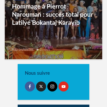
Hommage à Pierrot
Narouman : succés total pour
Latilyé Bokantaj Karayib
Mike DANINTHE
21 views
Nous suivre