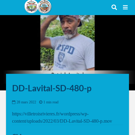
DD-Lavital-SD-480-p
28 mars 2022
1 min read
https://villetroisrivieres.fr/wordpress/wp-
content/uploads/2022/03/DD-Lavital-SD-480-p.mov