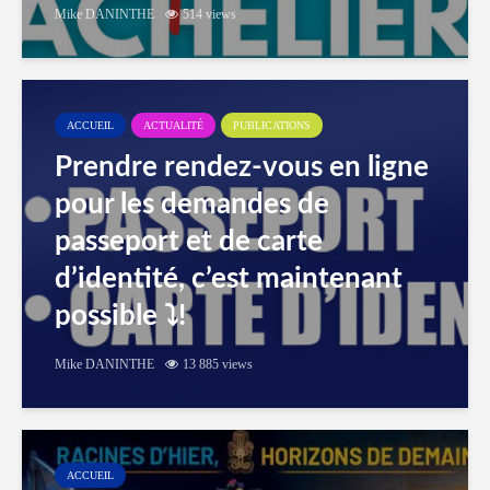
Mike DANINTHE
514 views
ACCUEIL
ACTUALITÉ
PUBLICATIONS
Prendre rendez-vous en ligne
pour les demandes de
passeport et de carte
d’identité, c’est maintenant
possible ⤵️!
Mike DANINTHE
13 885 views
ACCUEIL