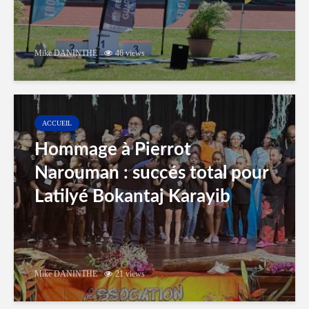
Mike DANINTHE
46 views
ACCUEIL
Hommage à Pierrot
Narouman : succés total pour
Latilyé Bokantaj Karayib
Mike DANINTHE
21 views