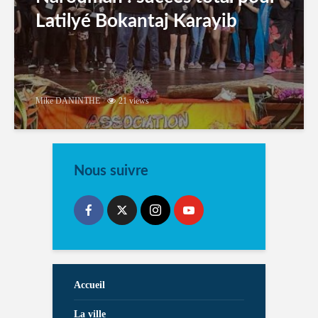
Latilyé Bokantaj Karayib
Mike DANINTHE
21 views
Nous suivre
Accueil
La ville