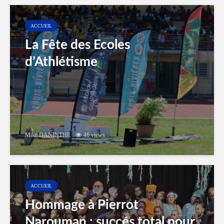
ACCUEIL
La Fête des Ecoles
d’Athlétisme
Mike DANINTHE
46 views
ACCUEIL
Hommage à Pierrot
Narouman : succés total pour