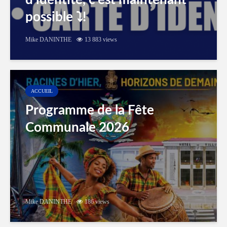
d’identité, c’est maintenant
possible ⤵️!
Mike DANINTHE
13 883 views
ACCUEIL
Programme de la Fête
Communale 2026
Mike DANINTHE
186 views