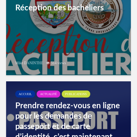
Réception des bacheliers
Mike DANINTHE
514 views
ACCUEIL
ACTUALITÉ
PUBLICATIONS
Prendre rendez-vous en ligne
pour les demandes de
passeport et de carte