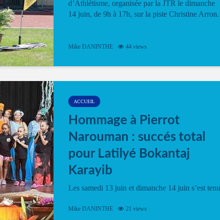
d’Athlétisme, organisée par la JTR le dimanche
14 juin, de 9h à 17h, sur la piste Christine Arron.
Mike DANINTHE
44 views
ACCUEIL
Hommage à Pierrot
Narouman : succés total
pour Latilyé Bokantaj
Karayib
Les samedi 13 juin et dimanche 14 juin s’est ten
le Gwan VAN Mené Nou Alé, un hommage
vibrant à Pierrot Narouman, organisé par
Mike DANINTHE
21 views