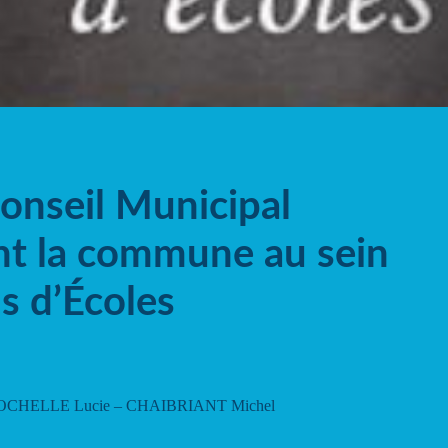
onseil Municipal
nt la commune au sein
s d’Écoles
LAROCHELLE Lucie – CHAIBRIANT Michel