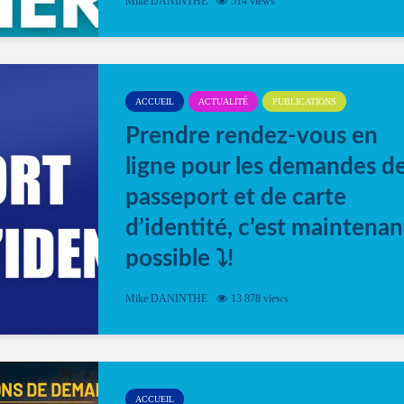
Mike DANINTHE
514 views
ACCUEIL
ACTUALITÉ
PUBLICATIONS
Prendre rendez-vous en
ligne pour les demandes d
passeport et de carte
d’identité, c’est maintenan
possible ⤵️!
Désormais, il est possible de prendre rendez-vou
Mike DANINTHE
13 878 views
en ligne pour faire ou renouveler la carte d’identi
ou le passeport. Cela vous permettra de gagner d
temps. En quelques clics, votre rendez-vous en
ligne est...
ACCUEIL