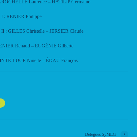
: LAROCHELLE Laurence – HATILIP Germaine
e I : RENIER Philippe
e II : GILLES Christelle – JERSIER Claude
 RENIER Renaud – EUGÉNIE Gilberte
 SAINTE-LUCE Ninette – ÉDAU François
S
Délégués SyMEG