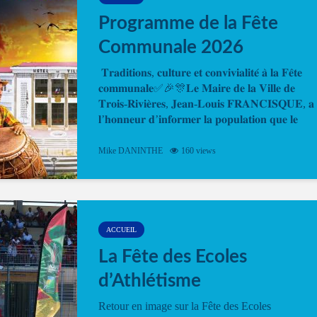
Programme de la Fête
Communale 2026
𝐓𝐫𝐚𝐝𝐢𝐭𝐢𝐨𝐧𝐬, 𝐜𝐮𝐥𝐭𝐮𝐫𝐞 𝐞𝐭 𝐜𝐨𝐧𝐯𝐢𝐯𝐢𝐚𝐥𝐢𝐭𝐞́ 𝐚̀ 𝐥𝐚 𝐅𝐞̂𝐭𝐞
𝐜𝐨𝐦𝐦𝐮𝐧𝐚𝐥𝐞✅🎉🎊𝐋𝐞 𝐌𝐚𝐢𝐫𝐞 𝐝𝐞 𝐥𝐚 𝐕𝐢𝐥𝐥𝐞 𝐝𝐞
𝐓𝐫𝐨𝐢𝐬-𝐑𝐢𝐯𝐢𝐞̀𝐫𝐞𝐬, 𝐉𝐞𝐚𝐧-𝐋𝐨𝐮𝐢𝐬 𝐅𝐑𝐀𝐍𝐂𝐈𝐒𝐐𝐔𝐄, 𝐚
𝐥’𝐡𝐨𝐧𝐧𝐞𝐮𝐫 𝐝’𝐢𝐧𝐟𝐨𝐫𝐦𝐞𝐫 𝐥𝐚 𝐩𝐨𝐩𝐮𝐥𝐚𝐭𝐢𝐨𝐧 𝐪𝐮𝐞 𝐥𝐞
𝐩𝐫𝐨𝐠𝐫𝐚𝐦𝐦𝐞 𝐨𝐟𝐟𝐢𝐜𝐢𝐞𝐥 𝐝𝐞 𝐥𝐚 𝐅𝐞̂𝐭𝐞...
Mike DANINTHE
160 views
ACCUEIL
La Fête des Ecoles
d’Athlétisme
Retour en image sur la Fête des Ecoles