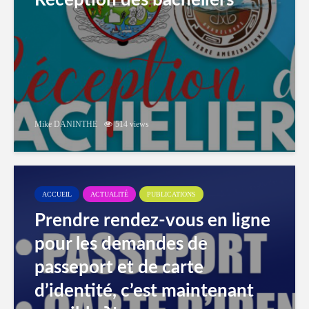
Réception des bacheliers
Mike DANINTHE
514 views
ACCUEIL
ACTUALITÉ
PUBLICATIONS
Prendre rendez-vous en ligne
pour les demandes de
passeport et de carte
d’identité, c’est maintenant