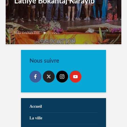
Latilyé Bokantaj Karayib
Mike DANINTHE
21 views
Nous suivre
Accueil
La ville