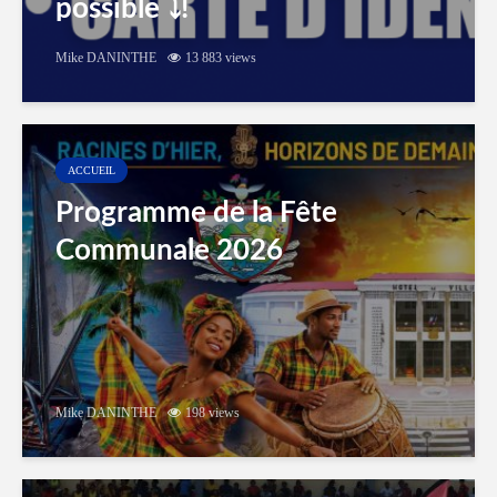
possible ⤵️!
Mike DANINTHE
13 883 views
ACCUEIL
Programme de la Fête
Communale 2026
Mike DANINTHE
198 views