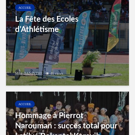
ACCUEIL
La Fête des Ecoles
d’Athlétisme
Mike DANINTHE
46 views
ACCUEIL
Hommage à Pierrot
Narouman : succés total pour