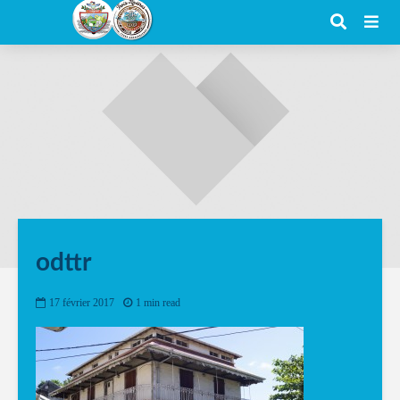
odttr
17 février 2017
1 min read