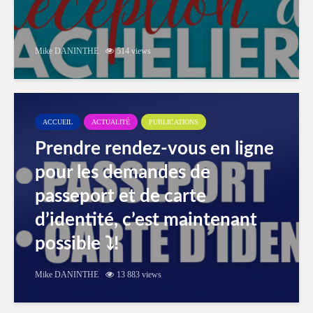
Mike DANINTHE
514 views
ACCUEIL
ACTUALITÉ
PUBLICATIONS
Prendre rendez-vous en ligne
pour les demandes de
passeport et de carte
d’identité, c’est maintenant
possible ⤵️!
Mike DANINTHE
13 883 views