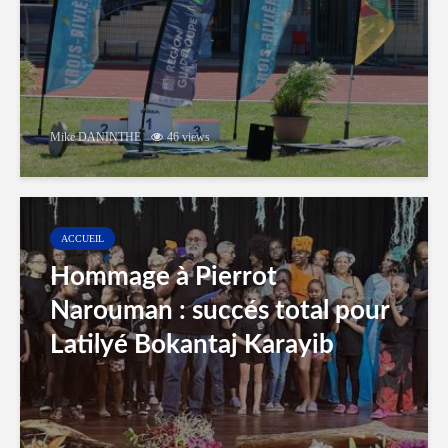
Mike DANINTHE
46 views
ACCUEIL
Hommage à Pierrot
Narouman : succés total pour
Latilyé Bokantaj Karayib