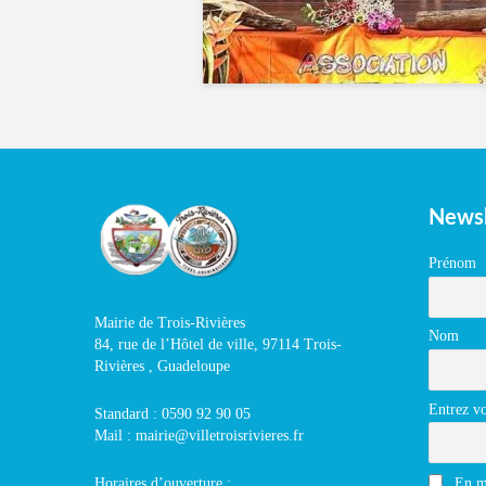
Newsl
Prénom
Mairie de Trois-Rivières
Nom
84, rue de l’Hôtel de ville, 97114 Trois-
Rivières , Guadeloupe
Entrez vo
Standard : 0590 92 90 05
Mail : mairie@villetroisrivieres.fr
En m'
Horaires d’ouverture :