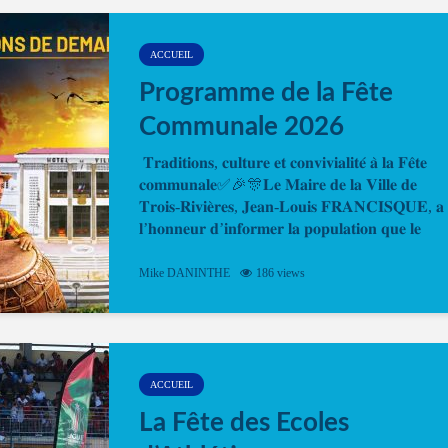
temps. En quelques clics, votre rendez-vous en
ligne est...
ACCUEIL
Programme de la Fête
Communale 2026
𝐓𝐫𝐚𝐝𝐢𝐭𝐢𝐨𝐧𝐬, 𝐜𝐮𝐥𝐭𝐮𝐫𝐞 𝐞𝐭 𝐜𝐨𝐧𝐯𝐢𝐯𝐢𝐚𝐥𝐢𝐭𝐞́ 𝐚̀ 𝐥𝐚 𝐅𝐞̂𝐭𝐞
𝐜𝐨𝐦𝐦𝐮𝐧𝐚𝐥𝐞✅🎉🎊𝐋𝐞 𝐌𝐚𝐢𝐫𝐞 𝐝𝐞 𝐥𝐚 𝐕𝐢𝐥𝐥𝐞 𝐝𝐞
𝐓𝐫𝐨𝐢𝐬-𝐑𝐢𝐯𝐢𝐞̀𝐫𝐞𝐬, 𝐉𝐞𝐚𝐧-𝐋𝐨𝐮𝐢𝐬 𝐅𝐑𝐀𝐍𝐂𝐈𝐒𝐐𝐔𝐄, 𝐚
𝐥’𝐡𝐨𝐧𝐧𝐞𝐮𝐫 𝐝’𝐢𝐧𝐟𝐨𝐫𝐦𝐞𝐫 𝐥𝐚 𝐩𝐨𝐩𝐮𝐥𝐚𝐭𝐢𝐨𝐧 𝐪𝐮𝐞 𝐥𝐞
𝐩𝐫𝐨𝐠𝐫𝐚𝐦𝐦𝐞 𝐨𝐟𝐟𝐢𝐜𝐢𝐞𝐥 𝐝𝐞 𝐥𝐚 𝐅𝐞̂𝐭𝐞...
Mike DANINTHE
186 views
ACCUEIL
La Fête des Ecoles