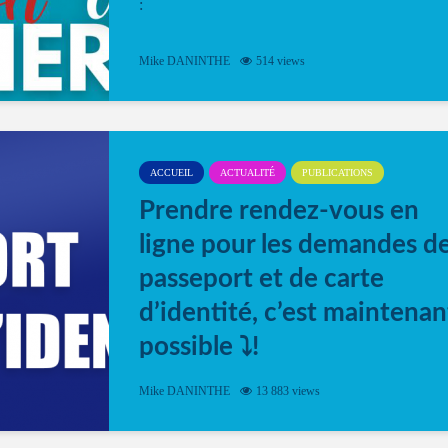
:
Mike DANINTHE
514 views
ACCUEIL
ACTUALITÉ
PUBLICATIONS
Prendre rendez-vous en
ligne pour les demandes d
passeport et de carte
d’identité, c’est maintenan
possible ⤵️!
Désormais, il est possible de prendre rendez-vou
Mike DANINTHE
13 883 views
en ligne pour faire ou renouveler la carte d’identi
ou le passeport. Cela vous permettra de gagner d