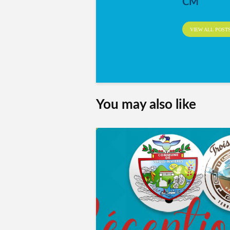
CM
VIEW ALL POST
You may also like