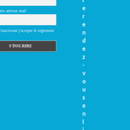
r
e
tre adresse mail
r
e
inscrivant j'accepte le réglement
n
d
e
z
-
v
o
u
s
e
n
l