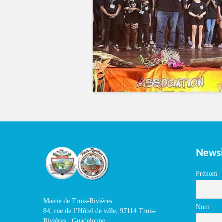
Newsl
Prénom
Mairie de Trois-Rivières
Nom
84, rue de l’Hôtel de ville, 97114 Trois-
Rivières , Guadeloupe