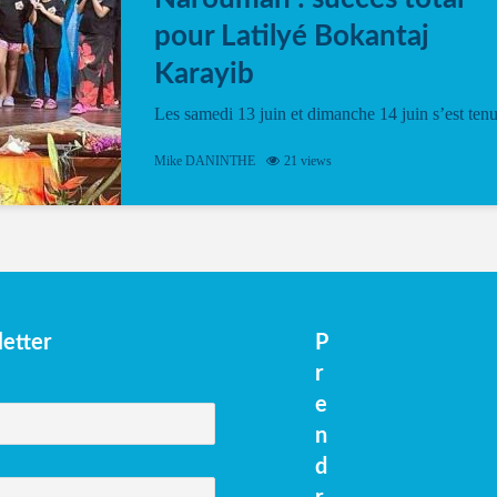
pour Latilyé Bokantaj
Karayib
Les samedi 13 juin et dimanche 14 juin s’est ten
le Gwan VAN Mené Nou Alé, un hommage
vibrant à Pierrot Narouman, organisé par
Mike DANINTHE
21 views
l’association Latilyé Bokantaj Karayib. Ce
spectacle de fin d’année, présenté à la salle...
etter
P
r
e
n
d