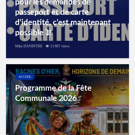
pour les demandes de
passeport et de carte
d’identité, c’est maintenant
possible ⤵️!
Mike DANINTHE
13 867 views
ACCUEIL
Programme de la Fête
Communale 2026