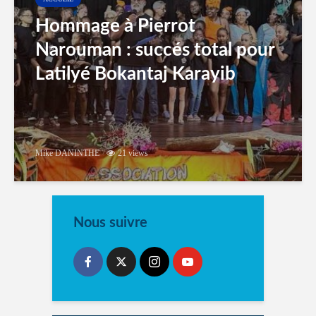
Hommage à Pierrot
Narouman : succés total pour
Latilyé Bokantaj Karayib
Mike DANINTHE
21 views
Nous suivre