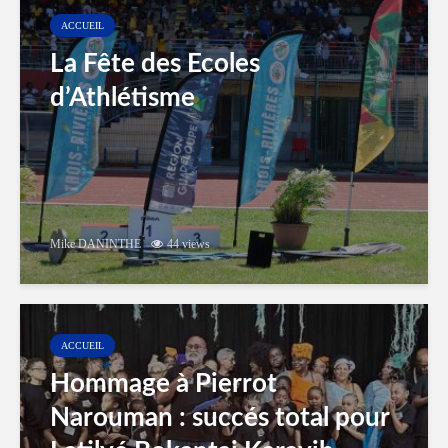
ACCUEIL
La Fête des Ecoles
d’Athlétisme
Mike DANINTHE
44 views
ACCUEIL
Hommage à Pierrot
Narouman : succés total pour