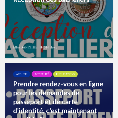
Réception des bacheliers
Mike DANINTHE
514 views
ACCUEIL
ACTUALITÉ
PUBLICATIONS
Prendre rendez-vous en ligne
pour les demandes de
passeport et de carte
d’identité, c’est maintenant