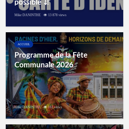
possible ⤵️!
Mike DANINTHE
13 878 views
ACCUEIL
Programme de la Fête
Communale 2026
Mike DANINTHE
161 views