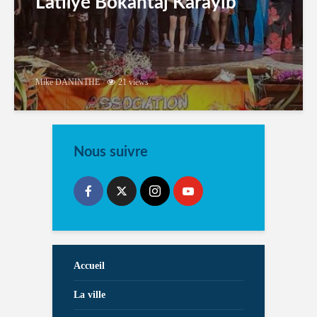
Latilyé Bokantaj Karayib
Mike DANINTHE
21 views
Nous suivre
Accueil
La ville