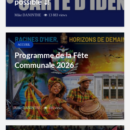
possible ⤵️!
Mike DANINTHE
13 883 views
ACCUEIL
Programme de la Fête
Communale 2026
Mike DANINTHE
186 views