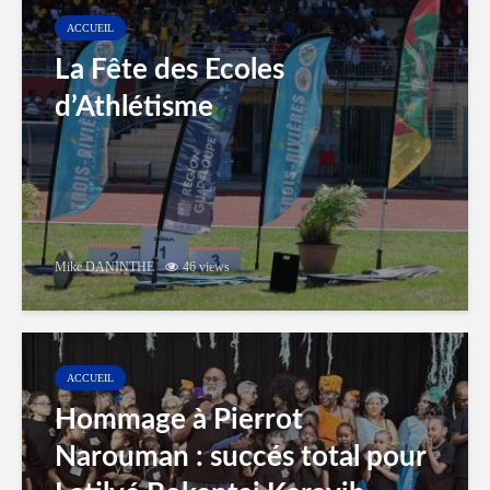
ACCUEIL
La Fête des Ecoles
d’Athlétisme
Mike DANINTHE
46 views
ACCUEIL
Hommage à Pierrot
Narouman : succés total pour