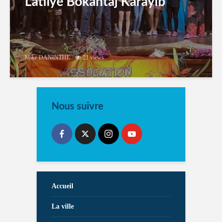
Latilyé Bokantaj Karayib
Mike DANINTHE
21 views
Nous suivre
Accueil
La ville