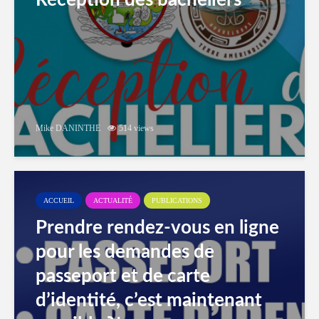
Réception des bacheliers
Mike DANINTHE
514 views
ACCUEIL
ACTUALITÉ
PUBLICATIONS
Prendre rendez-vous en ligne
pour les demandes de
passeport et de carte
d’identité, c’est maintenant