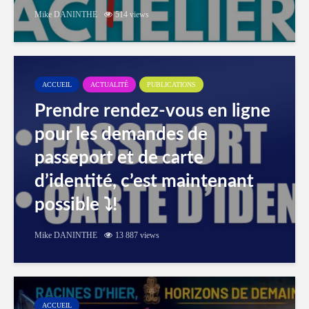
Mike DANINTHE
514 views
ACCUEIL
ACTUALITÉ
PUBLICATIONS
Prendre rendez-vous en ligne
pour les demandes de
passeport et de carte
d’identité, c’est maintenant
possible ⤵️!
Mike DANINTHE
13 887 views
ACCUEIL