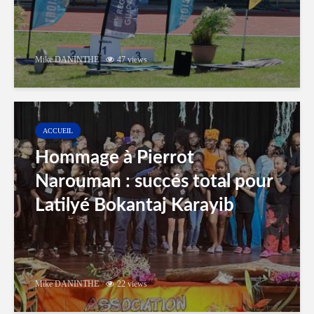
Mike DANINTHE
47 views
ACCUEIL
Hommage à Pierrot
Narouman : succés total pour
Latilyé Bokantaj Karayib
Mike DANINTHE
22 views