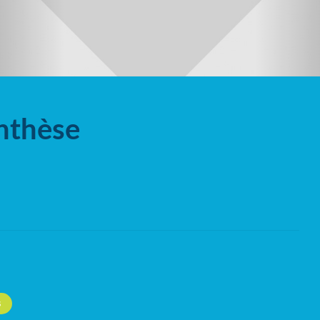
nthèse
S