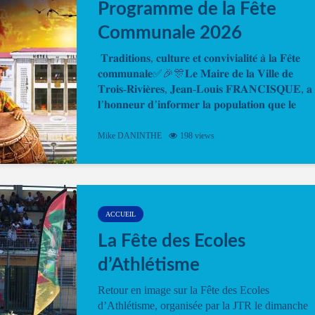
Programme de la Fête
Communale 2026
𝐓𝐫𝐚𝐝𝐢𝐭𝐢𝐨𝐧𝐬, 𝐜𝐮𝐥𝐭𝐮𝐫𝐞 𝐞𝐭 𝐜𝐨𝐧𝐯𝐢𝐯𝐢𝐚𝐥𝐢𝐭𝐞́ 𝐚̀ 𝐥𝐚 𝐅𝐞̂𝐭𝐞
𝐜𝐨𝐦𝐦𝐮𝐧𝐚𝐥𝐞✅🎉🎊𝐋𝐞 𝐌𝐚𝐢𝐫𝐞 𝐝𝐞 𝐥𝐚 𝐕𝐢𝐥𝐥𝐞 𝐝𝐞
𝐓𝐫𝐨𝐢𝐬-𝐑𝐢𝐯𝐢𝐞̀𝐫𝐞𝐬, 𝐉𝐞𝐚𝐧-𝐋𝐨𝐮𝐢𝐬 𝐅𝐑𝐀𝐍𝐂𝐈𝐒𝐐𝐔𝐄, 𝐚
𝐥’𝐡𝐨𝐧𝐧𝐞𝐮𝐫 𝐝’𝐢𝐧𝐟𝐨𝐫𝐦𝐞𝐫 𝐥𝐚 𝐩𝐨𝐩𝐮𝐥𝐚𝐭𝐢𝐨𝐧 𝐪𝐮𝐞 𝐥𝐞
𝐩𝐫𝐨𝐠𝐫𝐚𝐦𝐦𝐞 𝐨𝐟𝐟𝐢𝐜𝐢𝐞𝐥 𝐝𝐞 𝐥𝐚 𝐅𝐞̂𝐭𝐞...
Mike DANINTHE
198 views
ACCUEIL
La Fête des Ecoles
d’Athlétisme
Retour en image sur la Fête des Ecoles
d’Athlétisme, organisée par la JTR le dimanche