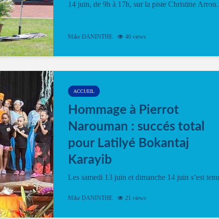
14 juin, de 9h à 17h, sur la piste Christine Arron.
Mike DANINTHE
46 views
ACCUEIL
Hommage à Pierrot
Narouman : succés total
pour Latilyé Bokantaj
Karayib
Les samedi 13 juin et dimanche 14 juin s’est ten
le Gwan VAN Mené Nou Alé, un hommage
vibrant à Pierrot Narouman, organisé par
Mike DANINTHE
21 views
l’association Latilyé Bokantaj Karayib. Ce