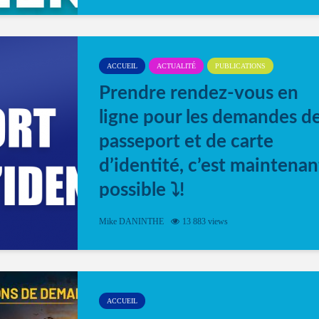
ACCUEIL
ACTUALITÉ
PUBLICATIONS
Prendre rendez-vous en
ligne pour les demandes d
passeport et de carte
d’identité, c’est maintenan
possible ⤵️!
Désormais, il est possible de prendre rendez-vou
Mike DANINTHE
13 883 views
en ligne pour faire ou renouveler la carte d’identi
ou le passeport. Cela vous permettra de gagner d
temps. En quelques clics, votre rendez-vous en
ligne est...
ACCUEIL