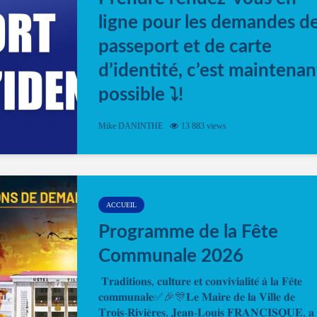
ligne pour les demandes d
passeport et de carte
d’identité, c’est maintenan
possible ⤵️!
Désormais, il est possible de prendre rendez-vou
Mike DANINTHE
13 883 views
en ligne pour faire ou renouveler la carte d’identi
ou le passeport. Cela vous permettra de gagner d
temps. En quelques clics, votre rendez-vous en
ligne est...
ACCUEIL
Programme de la Fête
Communale 2026
𝐓𝐫𝐚𝐝𝐢𝐭𝐢𝐨𝐧𝐬, 𝐜𝐮𝐥𝐭𝐮𝐫𝐞 𝐞𝐭 𝐜𝐨𝐧𝐯𝐢𝐯𝐢𝐚𝐥𝐢𝐭𝐞́ 𝐚̀ 𝐥𝐚 𝐅𝐞̂𝐭𝐞
𝐜𝐨𝐦𝐦𝐮𝐧𝐚𝐥𝐞✅🎉🎊𝐋𝐞 𝐌𝐚𝐢𝐫𝐞 𝐝𝐞 𝐥𝐚 𝐕𝐢𝐥𝐥𝐞 𝐝𝐞
𝐓𝐫𝐨𝐢𝐬-𝐑𝐢𝐯𝐢𝐞̀𝐫𝐞𝐬, 𝐉𝐞𝐚𝐧-𝐋𝐨𝐮𝐢𝐬 𝐅𝐑𝐀𝐍𝐂𝐈𝐒𝐐𝐔𝐄, 𝐚