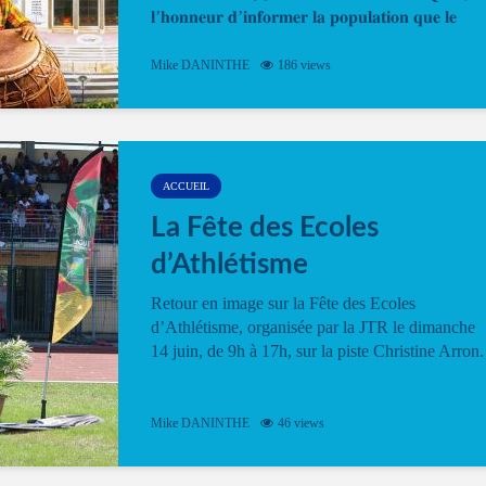
𝐥’𝐡𝐨𝐧𝐧𝐞𝐮𝐫 𝐝’𝐢𝐧𝐟𝐨𝐫𝐦𝐞𝐫 𝐥𝐚 𝐩𝐨𝐩𝐮𝐥𝐚𝐭𝐢𝐨𝐧 𝐪𝐮𝐞 𝐥𝐞
𝐩𝐫𝐨𝐠𝐫𝐚𝐦𝐦𝐞 𝐨𝐟𝐟𝐢𝐜𝐢𝐞𝐥 𝐝𝐞 𝐥𝐚 𝐅𝐞̂𝐭𝐞...
Mike DANINTHE
186 views
ACCUEIL
La Fête des Ecoles
d’Athlétisme
Retour en image sur la Fête des Ecoles
d’Athlétisme, organisée par la JTR le dimanche
14 juin, de 9h à 17h, sur la piste Christine Arron.
Mike DANINTHE
46 views