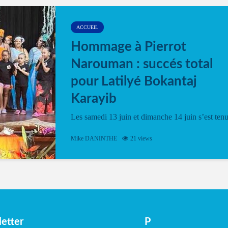
ACCUEIL
Hommage à Pierrot
Narouman : succés total
pour Latilyé Bokantaj
Karayib
Les samedi 13 juin et dimanche 14 juin s’est ten
le Gwan VAN Mené Nou Alé, un hommage
vibrant à Pierrot Narouman, organisé par
Mike DANINTHE
21 views
l’association Latilyé Bokantaj Karayib. Ce
spectacle de fin d’année, présenté à la salle...
etter
P