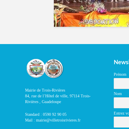
Newsl
Prénom
Mairie de Trois-Rivières
Nom
84, rue de l’Hôtel de ville, 97114 Trois-
Rivières , Guadeloupe
Entrez vo
Standard : 0590 92 90 05
Mail : mairie@villetroisrivieres.fr