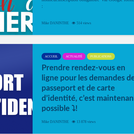
:
Mike DANINTHE
514 views
ACCUEIL
ACTUALITÉ
PUBLICATIONS
Prendre rendez-vous en
ligne pour les demandes d
passeport et de carte
d’identité, c’est maintenan
possible ⤵️!
Désormais, il est possible de prendre rendez-vou
Mike DANINTHE
13 878 views
en ligne pour faire ou renouveler la carte d’identi
ou le passeport. Cela vous permettra de gagner d