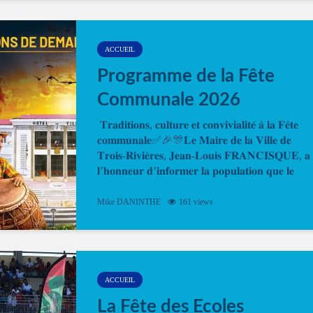
temps. En quelques clics, votre rendez-vous en
ligne est...
ACCUEIL
Programme de la Fête
Communale 2026
𝐓𝐫𝐚𝐝𝐢𝐭𝐢𝐨𝐧𝐬, 𝐜𝐮𝐥𝐭𝐮𝐫𝐞 𝐞𝐭 𝐜𝐨𝐧𝐯𝐢𝐯𝐢𝐚𝐥𝐢𝐭𝐞́ 𝐚̀ 𝐥𝐚 𝐅𝐞̂𝐭𝐞
𝐜𝐨𝐦𝐦𝐮𝐧𝐚𝐥𝐞✅🎉🎊𝐋𝐞 𝐌𝐚𝐢𝐫𝐞 𝐝𝐞 𝐥𝐚 𝐕𝐢𝐥𝐥𝐞 𝐝𝐞
𝐓𝐫𝐨𝐢𝐬-𝐑𝐢𝐯𝐢𝐞̀𝐫𝐞𝐬, 𝐉𝐞𝐚𝐧-𝐋𝐨𝐮𝐢𝐬 𝐅𝐑𝐀𝐍𝐂𝐈𝐒𝐐𝐔𝐄, 𝐚
𝐥’𝐡𝐨𝐧𝐧𝐞𝐮𝐫 𝐝’𝐢𝐧𝐟𝐨𝐫𝐦𝐞𝐫 𝐥𝐚 𝐩𝐨𝐩𝐮𝐥𝐚𝐭𝐢𝐨𝐧 𝐪𝐮𝐞 𝐥𝐞
𝐩𝐫𝐨𝐠𝐫𝐚𝐦𝐦𝐞 𝐨𝐟𝐟𝐢𝐜𝐢𝐞𝐥 𝐝𝐞 𝐥𝐚 𝐅𝐞̂𝐭𝐞...
Mike DANINTHE
161 views
ACCUEIL
La Fête des Ecoles