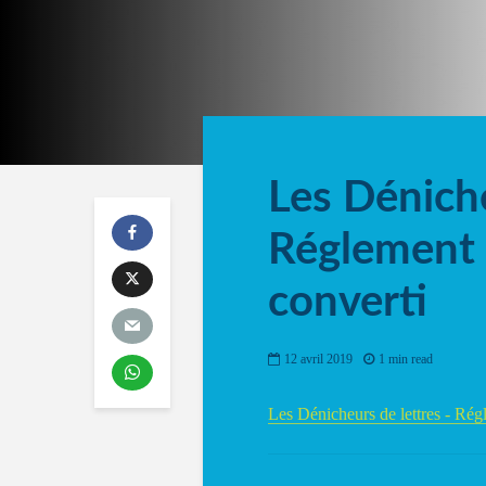
Les Déniche
Réglement I
converti
12 avril 2019
1 min read
Les Dénicheurs de lettres - Rég