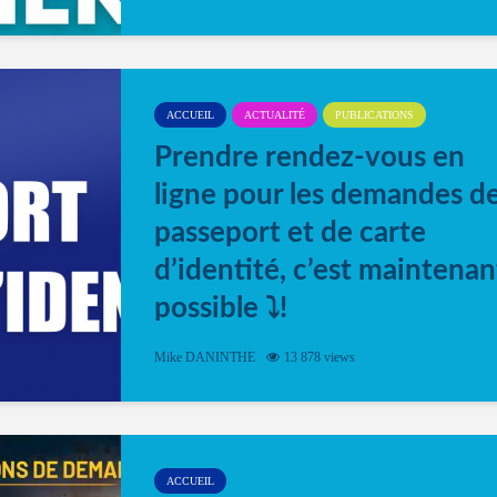
ACCUEIL
ACTUALITÉ
PUBLICATIONS
Prendre rendez-vous en
ligne pour les demandes d
passeport et de carte
d’identité, c’est maintenan
possible ⤵️!
Désormais, il est possible de prendre rendez-vou
Mike DANINTHE
13 878 views
en ligne pour faire ou renouveler la carte d’identi
ou le passeport. Cela vous permettra de gagner d
temps. En quelques clics, votre rendez-vous en
ligne est...
ACCUEIL