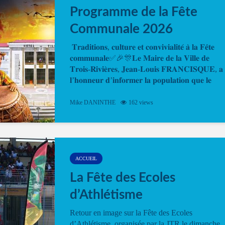
Programme de la Fête
Communale 2026
𝐓𝐫𝐚𝐝𝐢𝐭𝐢𝐨𝐧𝐬, 𝐜𝐮𝐥𝐭𝐮𝐫𝐞 𝐞𝐭 𝐜𝐨𝐧𝐯𝐢𝐯𝐢𝐚𝐥𝐢𝐭𝐞́ 𝐚̀ 𝐥𝐚 𝐅𝐞̂𝐭𝐞
𝐜𝐨𝐦𝐦𝐮𝐧𝐚𝐥𝐞✅🎉🎊𝐋𝐞 𝐌𝐚𝐢𝐫𝐞 𝐝𝐞 𝐥𝐚 𝐕𝐢𝐥𝐥𝐞 𝐝𝐞
𝐓𝐫𝐨𝐢𝐬-𝐑𝐢𝐯𝐢𝐞̀𝐫𝐞𝐬, 𝐉𝐞𝐚𝐧-𝐋𝐨𝐮𝐢𝐬 𝐅𝐑𝐀𝐍𝐂𝐈𝐒𝐐𝐔𝐄, 𝐚
𝐥’𝐡𝐨𝐧𝐧𝐞𝐮𝐫 𝐝’𝐢𝐧𝐟𝐨𝐫𝐦𝐞𝐫 𝐥𝐚 𝐩𝐨𝐩𝐮𝐥𝐚𝐭𝐢𝐨𝐧 𝐪𝐮𝐞 𝐥𝐞
𝐩𝐫𝐨𝐠𝐫𝐚𝐦𝐦𝐞 𝐨𝐟𝐟𝐢𝐜𝐢𝐞𝐥 𝐝𝐞 𝐥𝐚 𝐅𝐞̂𝐭𝐞...
Mike DANINTHE
162 views
ACCUEIL
La Fête des Ecoles
d’Athlétisme
Retour en image sur la Fête des Ecoles
d’Athlétisme, organisée par la JTR le dimanche