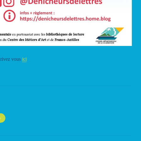
crivez vous
ici
S