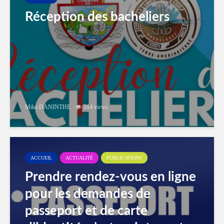
Réception des bacheliers
Mike DANINTHE
514 views
ACCUEIL
ACTUALITÉ
PUBLICATIONS
Prendre rendez-vous en ligne
pour les demandes de
passeport et de carte