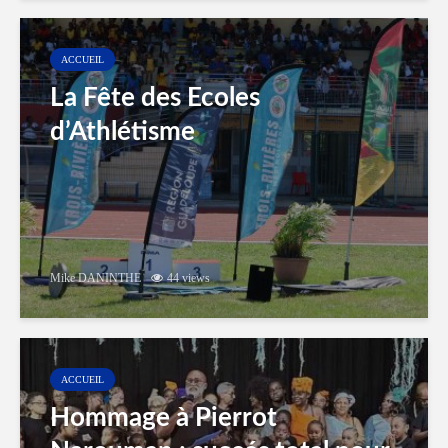
ACCUEIL
La Fête des Ecoles
d’Athlétisme
Mike DANINTHE
44 views
ACCUEIL
Hommage à Pierrot