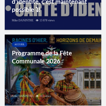
d’identité, c’est maintenant
possible ⤵️!
Mike DANINTHE
13 878 views
ACCUEIL
Programme de la Fête
Communale 2026
Mike DANINTHE
161 views