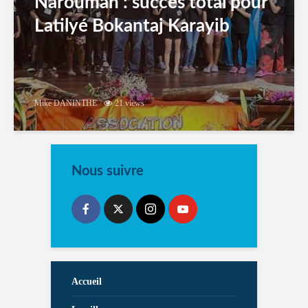
Narouman : succés total pour
Latilyé Bokantaj Karayib
Mike DANINTHE
21 views
Nous suivre
Accueil