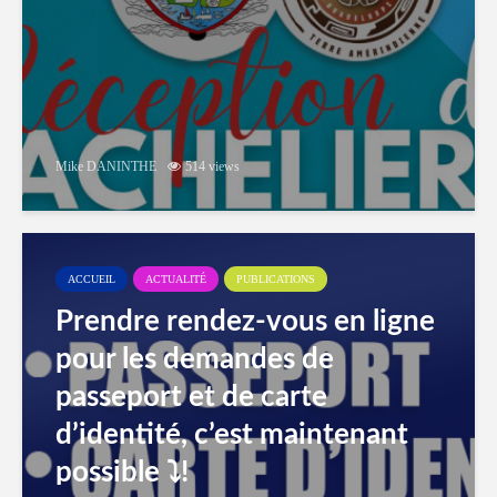
Mike DANINTHE
514 views
ACCUEIL
ACTUALITÉ
PUBLICATIONS
Prendre rendez-vous en ligne
pour les demandes de
passeport et de carte
d’identité, c’est maintenant
possible ⤵️!