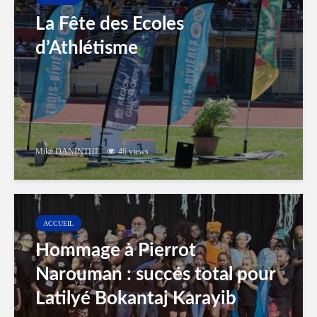
La Fête des Ecoles
d’Athlétisme
Mike DANINTHE
46 views
ACCUEIL
Hommage à Pierrot
Narouman : succés total pour
Latilyé Bokantaj Karayib