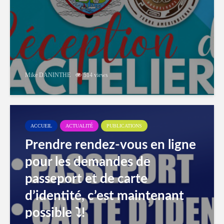
Mike DANINTHE
514 views
ACCUEIL
ACTUALITÉ
PUBLICATIONS
Prendre rendez-vous en ligne
pour les demandes de
passeport et de carte
d’identité, c’est maintenant
possible ⤵️!