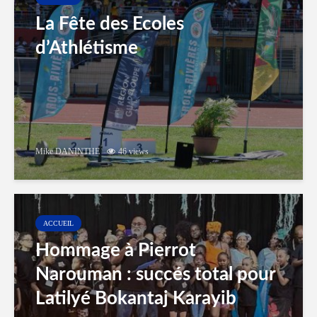
La Fête des Ecoles
d’Athlétisme
Mike DANINTHE
46 views
ACCUEIL
Hommage à Pierrot
Narouman : succés total pour
Latilyé Bokantaj Karayib