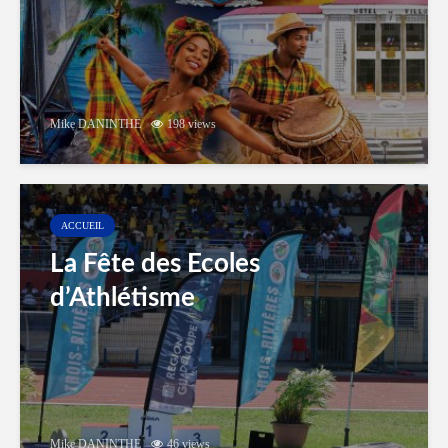
Mike DANINTHE
198 views
ACCUEIL
La Fête des Ecoles
d’Athlétisme
Mike DANINTHE
46 views