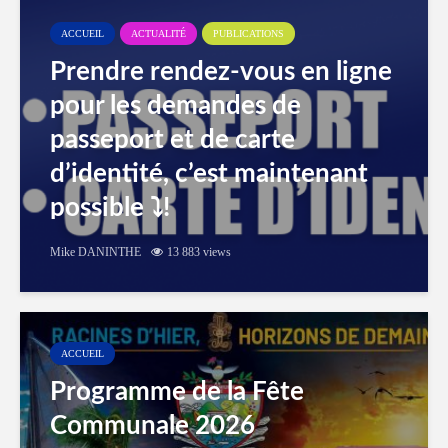
ACCUEIL
ACTUALITÉ
PUBLICATIONS
Prendre rendez-vous en ligne
pour les demandes de
passeport et de carte
d’identité, c’est maintenant
possible ⤵️!
Mike DANINTHE
13 883 views
ACCUEIL
Programme de la Fête
Communale 2026