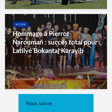
ACCUEIL
Hommage à Pierrot
Narouman : succés total pour
Latilyé Bokantaj Karayib
Mike DANINTHE
21 views
Nous suivre