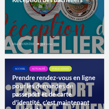
Réception des bacheliers
Mike DANINTHE
514 views
ACCUEIL
ACTUALITÉ
PUBLICATIONS
Prendre rendez-vous en ligne
pour les demandes de
passeport et de carte
d’identité, c’est maintenant