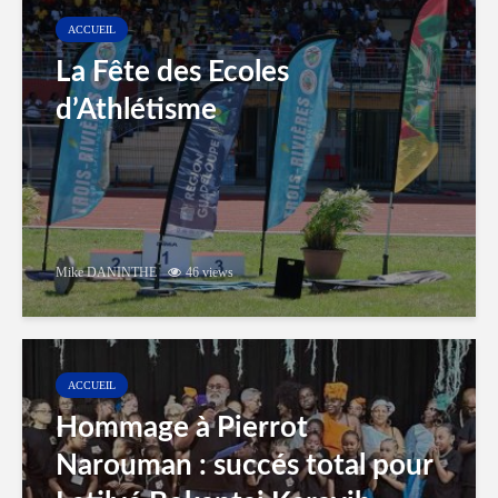
ACCUEIL
La Fête des Ecoles
d’Athlétisme
Mike DANINTHE
46 views
ACCUEIL
Hommage à Pierrot
Narouman : succés total pour