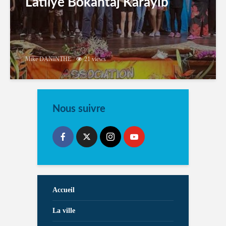
Latilyé Bokantaj Karayib
Mike DANINTHE
21 views
Nous suivre
Accueil
La ville