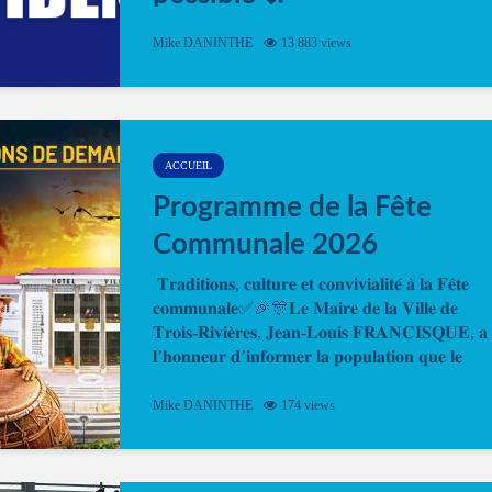
Désormais, il est possible de prendre rendez-vou
Mike DANINTHE
13 883 views
en ligne pour faire ou renouveler la carte d’identi
ou le passeport. Cela vous permettra de gagner d
temps. En quelques clics, votre rendez-vous en
ligne est...
ACCUEIL
Programme de la Fête
Communale 2026
𝐓𝐫𝐚𝐝𝐢𝐭𝐢𝐨𝐧𝐬, 𝐜𝐮𝐥𝐭𝐮𝐫𝐞 𝐞𝐭 𝐜𝐨𝐧𝐯𝐢𝐯𝐢𝐚𝐥𝐢𝐭𝐞́ 𝐚̀ 𝐥𝐚 𝐅𝐞̂𝐭𝐞
𝐜𝐨𝐦𝐦𝐮𝐧𝐚𝐥𝐞✅🎉🎊𝐋𝐞 𝐌𝐚𝐢𝐫𝐞 𝐝𝐞 𝐥𝐚 𝐕𝐢𝐥𝐥𝐞 𝐝𝐞
𝐓𝐫𝐨𝐢𝐬-𝐑𝐢𝐯𝐢𝐞̀𝐫𝐞𝐬, 𝐉𝐞𝐚𝐧-𝐋𝐨𝐮𝐢𝐬 𝐅𝐑𝐀𝐍𝐂𝐈𝐒𝐐𝐔𝐄, 𝐚
𝐥’𝐡𝐨𝐧𝐧𝐞𝐮𝐫 𝐝’𝐢𝐧𝐟𝐨𝐫𝐦𝐞𝐫 𝐥𝐚 𝐩𝐨𝐩𝐮𝐥𝐚𝐭𝐢𝐨𝐧 𝐪𝐮𝐞 𝐥𝐞
𝐩𝐫𝐨𝐠𝐫𝐚𝐦𝐦𝐞 𝐨𝐟𝐟𝐢𝐜𝐢𝐞𝐥 𝐝𝐞 𝐥𝐚 𝐅𝐞̂𝐭𝐞...
Mike DANINTHE
174 views