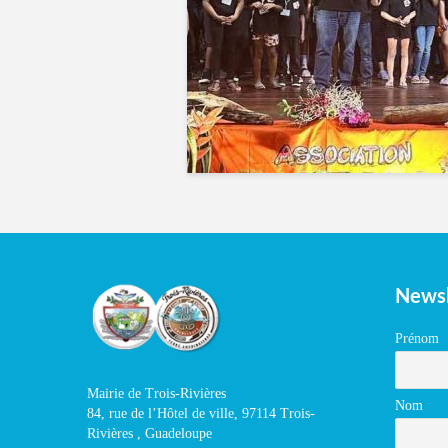
Newsl
Prénom
Mairie de Trois-Rivières
Nom
84, rue de l’Hôtel de ville, 97114 Trois-
Rivières , Guadeloupe