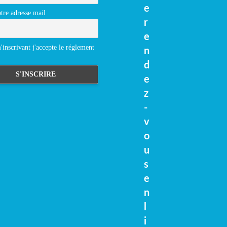
e
tre adresse mail
r
e
inscrivant j'accepte le réglement
n
d
e
z
-
v
o
u
s
e
n
l
i