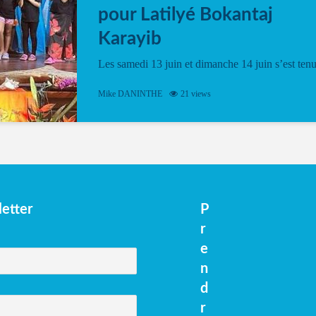
pour Latilyé Bokantaj
Karayib
Les samedi 13 juin et dimanche 14 juin s’est ten
le Gwan VAN Mené Nou Alé, un hommage
vibrant à Pierrot Narouman, organisé par
Mike DANINTHE
21 views
l’association Latilyé Bokantaj Karayib. Ce
spectacle de fin d’année, présenté à la salle...
etter
P
r
e
n
d
r