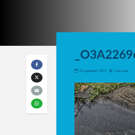
_O3A2269
18 septembre 2015
1 min read