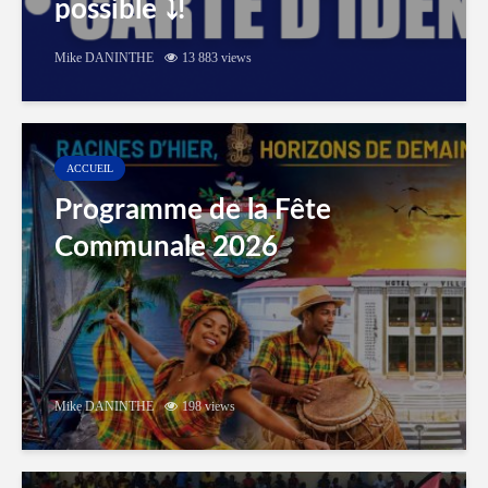
possible ⤵️!
Mike DANINTHE
13 883 views
ACCUEIL
Programme de la Fête
Communale 2026
Mike DANINTHE
198 views