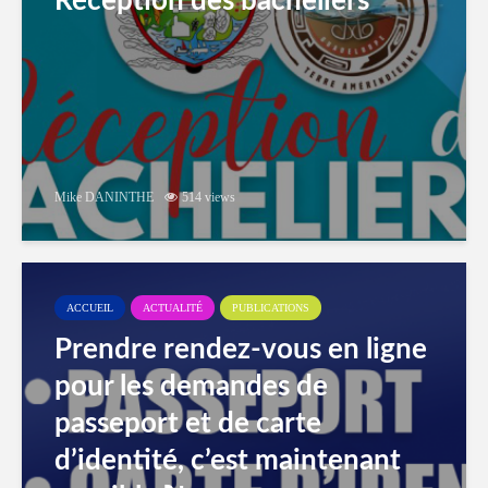
Réception des bacheliers
Mike DANINTHE
514 views
ACCUEIL
ACTUALITÉ
PUBLICATIONS
Prendre rendez-vous en ligne
pour les demandes de
passeport et de carte
d’identité, c’est maintenant