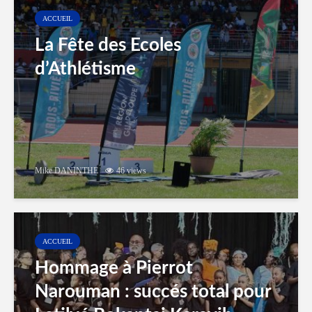
ACCUEIL
La Fête des Ecoles
d’Athlétisme
Mike DANINTHE
46 views
ACCUEIL
Hommage à Pierrot
Narouman : succés total pour