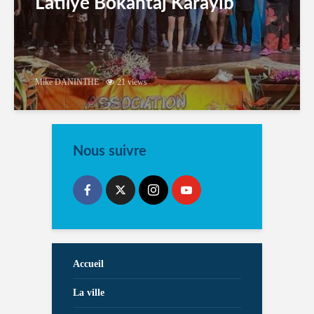
Latilyé Bokantaj Karayib
Mike DANINTHE
21 views
Nous suivre
Accueil
La ville