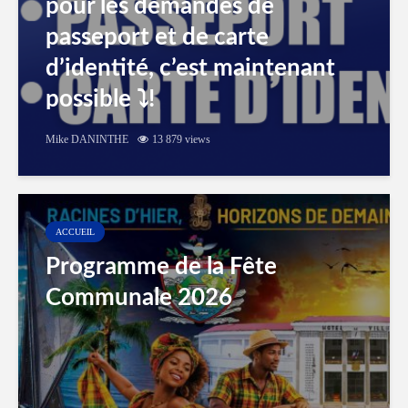
pour les demandes de
passeport et de carte
d’identité, c’est maintenant
possible ⤵️!
Mike DANINTHE
13 879 views
ACCUEIL
Programme de la Fête
Communale 2026