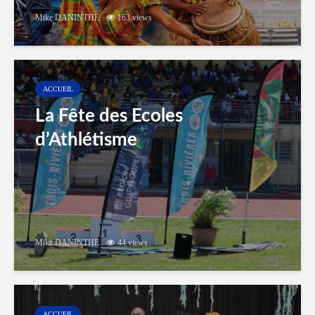
Mike DANINTHE
163 views
ACCUEIL
La Fête des Ecoles
d’Athlétisme
Mike DANINTHE
44 views
ACCUEIL