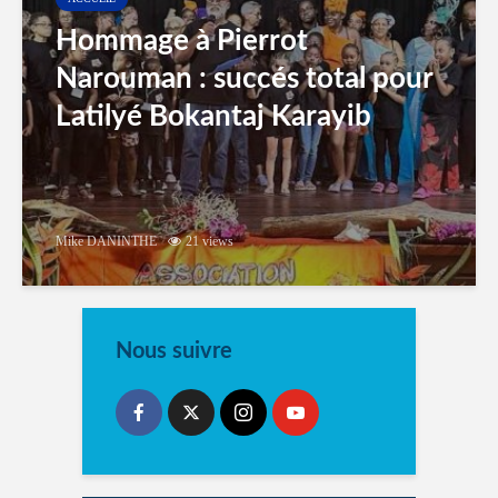
Hommage à Pierrot
Narouman : succés total pour
Latilyé Bokantaj Karayib
Mike DANINTHE
21 views
Nous suivre