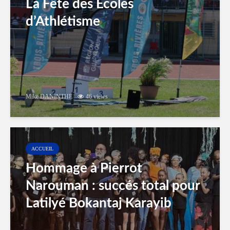
La Fête des Ecoles
d’Athlétisme
Mike DANINTHE
46 views
ACCUEIL
Hommage à Pierrot
Narouman : succés total pour
Latilyé Bokantaj Karayib