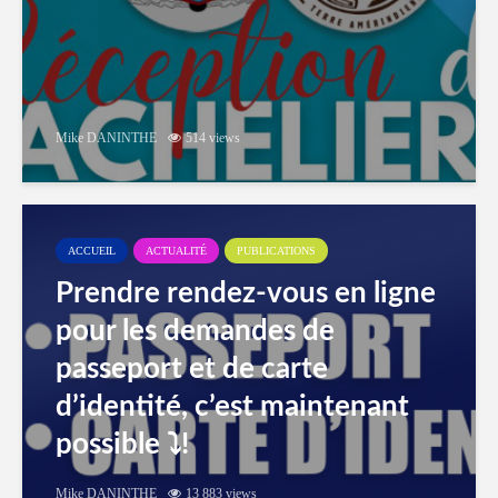
Mike DANINTHE
514 views
ACCUEIL
ACTUALITÉ
PUBLICATIONS
Prendre rendez-vous en ligne
pour les demandes de
passeport et de carte
d’identité, c’est maintenant
possible ⤵️!
Mike DANINTHE
13 883 views