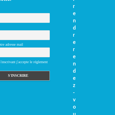
r
e
n
d
r
e
tre adresse mail
r
e
inscrivant j'accepte le réglement
n
d
e
z
-
v
o
u