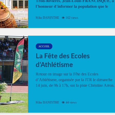
𝐓𝐫𝐨𝐢𝐬-𝐑𝐢𝐯𝐢𝐞̀𝐫𝐞𝐬, 𝐉𝐞𝐚𝐧-𝐋𝐨𝐮𝐢𝐬 𝐅𝐑𝐀𝐍𝐂𝐈𝐒𝐐𝐔𝐄, 𝐚
𝐥’𝐡𝐨𝐧𝐧𝐞𝐮𝐫 𝐝’𝐢𝐧𝐟𝐨𝐫𝐦𝐞𝐫 𝐥𝐚 𝐩𝐨𝐩𝐮𝐥𝐚𝐭𝐢𝐨𝐧 𝐪𝐮𝐞 𝐥𝐞
𝐩𝐫𝐨𝐠𝐫𝐚𝐦𝐦𝐞 𝐨𝐟𝐟𝐢𝐜𝐢𝐞𝐥 𝐝𝐞 𝐥𝐚 𝐅𝐞̂𝐭𝐞...
Mike DANINTHE
162 views
ACCUEIL
La Fête des Ecoles
d’Athlétisme
Retour en image sur la Fête des Ecoles
d’Athlétisme, organisée par la JTR le dimanche
14 juin, de 9h à 17h, sur la piste Christine Arron.
Mike DANINTHE
44 views