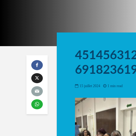
45145631
69182361
15 juillet 2024
1 min read