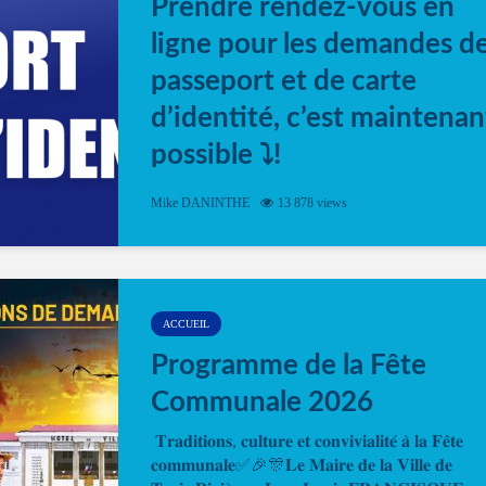
Prendre rendez-vous en
ligne pour les demandes d
passeport et de carte
d’identité, c’est maintenan
possible ⤵️!
Désormais, il est possible de prendre rendez-vou
Mike DANINTHE
13 878 views
en ligne pour faire ou renouveler la carte d’identi
ou le passeport. Cela vous permettra de gagner d
temps. En quelques clics, votre rendez-vous en
ligne est...
ACCUEIL
Programme de la Fête
Communale 2026
𝐓𝐫𝐚𝐝𝐢𝐭𝐢𝐨𝐧𝐬, 𝐜𝐮𝐥𝐭𝐮𝐫𝐞 𝐞𝐭 𝐜𝐨𝐧𝐯𝐢𝐯𝐢𝐚𝐥𝐢𝐭𝐞́ 𝐚̀ 𝐥𝐚 𝐅𝐞̂𝐭𝐞
𝐜𝐨𝐦𝐦𝐮𝐧𝐚𝐥𝐞✅🎉🎊𝐋𝐞 𝐌𝐚𝐢𝐫𝐞 𝐝𝐞 𝐥𝐚 𝐕𝐢𝐥𝐥𝐞 𝐝𝐞