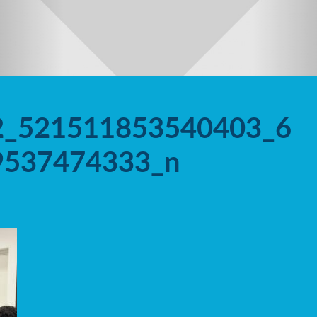
2_521511853540403_6
9537474333_n