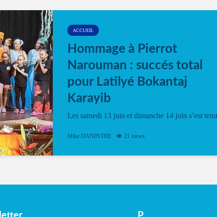
ACCUEIL
Hommage à Pierrot
Narouman : succés total
pour Latilyé Bokantaj
Karayib
Les samedi 13 juin et dimanche 14 juin s’est ten
le Gwan VAN Mené Nou Alé, un hommage
vibrant à Pierrot Narouman, organisé par
Mike DANINTHE
21 views
l’association Latilyé Bokantaj Karayib. Ce
spectacle de fin d’année, présenté à la salle...
etter
P