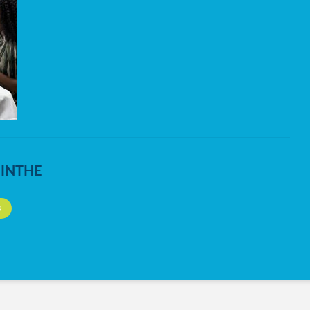
NINTHE
S