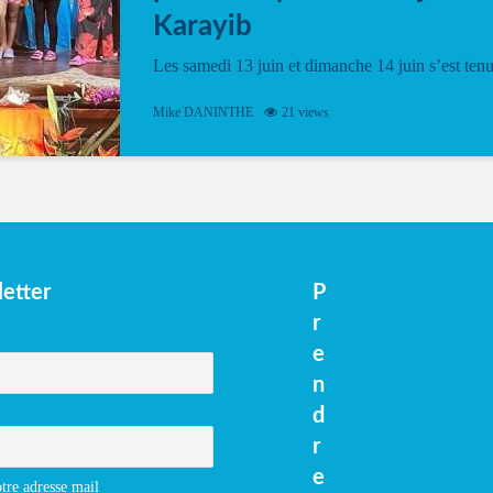
Karayib
Les samedi 13 juin et dimanche 14 juin s’est ten
le Gwan VAN Mené Nou Alé, un hommage
vibrant à Pierrot Narouman, organisé par
Mike DANINTHE
21 views
l’association Latilyé Bokantaj Karayib. Ce
spectacle de fin d’année, présenté à la salle...
etter
P
r
e
n
d
r
e
tre adresse mail