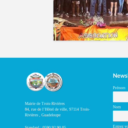
Newsl
Prénom
Mairie de Trois-Rivières
Nom
84, rue de l’Hôtel de ville, 97114 Trois-
Rivières , Guadeloupe
Entrez vo
Standard : 0590 92 90 05