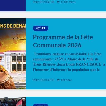
Mike DANINTHE
13 883 views
en ligne pour faire ou renouveler la carte d’identi
ou le passeport. Cela vous permettra de gagner d
temps. En quelques clics, votre rendez-vous en
ligne est...
ACCUEIL
Programme de la Fête
Communale 2026
𝐓𝐫𝐚𝐝𝐢𝐭𝐢𝐨𝐧𝐬, 𝐜𝐮𝐥𝐭𝐮𝐫𝐞 𝐞𝐭 𝐜𝐨𝐧𝐯𝐢𝐯𝐢𝐚𝐥𝐢𝐭𝐞́ 𝐚̀ 𝐥𝐚 𝐅𝐞̂𝐭𝐞
𝐜𝐨𝐦𝐦𝐮𝐧𝐚𝐥𝐞✅🎉🎊𝐋𝐞 𝐌𝐚𝐢𝐫𝐞 𝐝𝐞 𝐥𝐚 𝐕𝐢𝐥𝐥𝐞 𝐝𝐞
𝐓𝐫𝐨𝐢𝐬-𝐑𝐢𝐯𝐢𝐞̀𝐫𝐞𝐬, 𝐉𝐞𝐚𝐧-𝐋𝐨𝐮𝐢𝐬 𝐅𝐑𝐀𝐍𝐂𝐈𝐒𝐐𝐔𝐄, 𝐚
𝐥’𝐡𝐨𝐧𝐧𝐞𝐮𝐫 𝐝’𝐢𝐧𝐟𝐨𝐫𝐦𝐞𝐫 𝐥𝐚 𝐩𝐨𝐩𝐮𝐥𝐚𝐭𝐢𝐨𝐧 𝐪𝐮𝐞 𝐥𝐞
𝐩𝐫𝐨𝐠𝐫𝐚𝐦𝐦𝐞 𝐨𝐟𝐟𝐢𝐜𝐢𝐞𝐥 𝐝𝐞 𝐥𝐚 𝐅𝐞̂𝐭𝐞...
Mike DANINTHE
189 views