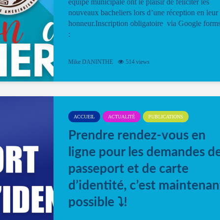
équipe municipale ont le plaisir de féliciter les
nouveaux bacheliers lors d’une réception en leur
honneur.Inscription obligatoire via Google form
:
Mike DANINTHE
514 views
ACCUEIL
ACTUALITÉ
PUBLICATIONS
Prendre rendez-vous en
ligne pour les demandes d
passeport et de carte
d’identité, c’est maintenan
possible ⤵️!
Désormais, il est possible de prendre rendez-vou