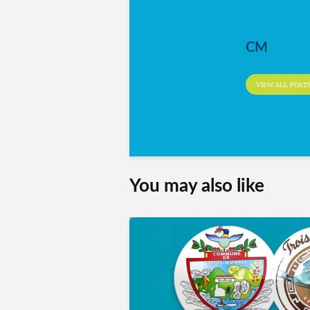
CM
VIEW ALL POST
You may also like