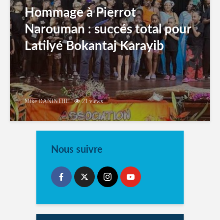
Hommage à Pierrot
Narouman : succés total pour
Latilyé Bokantaj Karayib
Mike DANINTHE
21 views
Nous suivre