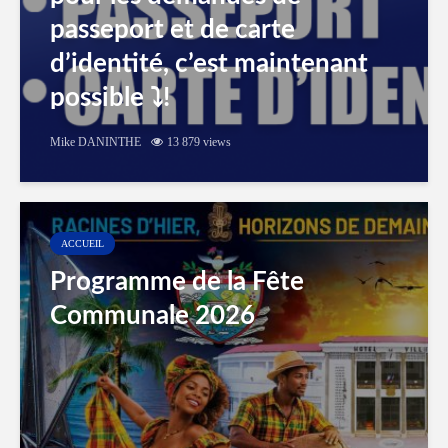
passeport et de carte
d’identité, c’est maintenant
possible ⤵️!
Mike DANINTHE
13 879 views
ACCUEIL
Programme de la Fête
Communale 2026