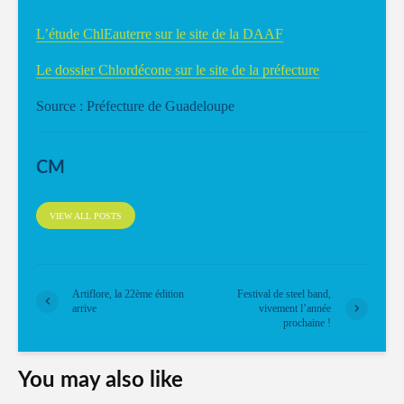
L’étude ChlEauterre sur le site de la DAAF
Le dossier Chlordécone sur le site de la préfecture
Source : Préfecture de Guadeloupe
CM
VIEW ALL POSTS
Artiflore, la 22ème édition
Festival de steel band,
arrive
vivement l’année
prochaine !
You may also like