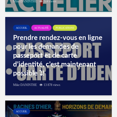
Mike DANINTHE
514 views
ACCUEIL
ACTUALITÉ
PUBLICATIONS
Prendre rendez-vous en ligne
pour les demandes de
passeport et de carte
d’identité, c’est maintenant
possible ⤵️!
Mike DANINTHE
13 878 views
ACCUEIL