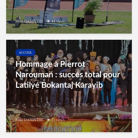
Mike DANINTHE
44 views
ACCUEIL
Hommage à Pierrot
Narouman : succés total pour
Latilyé Bokantaj Karayib
Mike DANINTHE
21 views